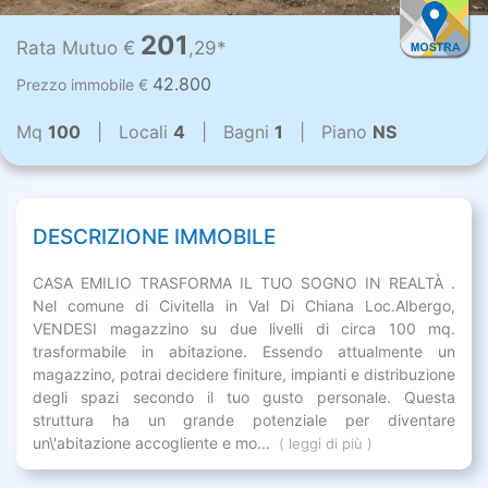
201
Rata Mutuo €
,29*
42.800
Prezzo immobile €
Mq
100
| Locali
4
| Bagni
1
| Piano
NS
DESCRIZIONE IMMOBILE
CASA EMILIO TRASFORMA IL TUO SOGNO IN REALTÀ .
Nel comune di Civitella in Val Di Chiana Loc.Albergo,
VENDESI magazzino su due livelli di circa 100 mq.
trasformabile in abitazione. Essendo attualmente un
magazzino, potrai decidere finiture, impianti e distribuzione
degli spazi secondo il tuo gusto personale. Questa
struttura ha un grande potenziale per diventare
un\'abitazione accogliente e mo...
( leggi di più )