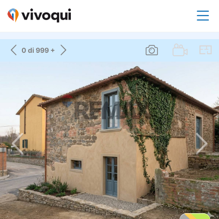
0 di 999 +