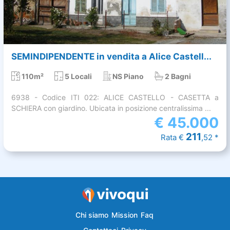
SEMINDIPENDENTE in vendita a Alice Castell...
110m²
5 Locali
NS Piano
2 Bagni
6938 - Codice ITI 022: ALICE CASTELLO - CASETTA a
SCHIERA con giardino. Ubicata in posizione centralissima ...
€
45.000
211
Rata €
,52 *
Chi siamo
Mission
Faq