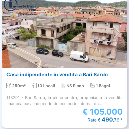
Casa indipendente in vendita a Bari Sardo
250m²
10 Locali
NS Piano
1 Bagni
113291 - Bari Sardo, in pieno centro, proponiamo in vendita
unampia casa indipendente con corte interna, da...
€
105.000
490
Rata €
,76 *