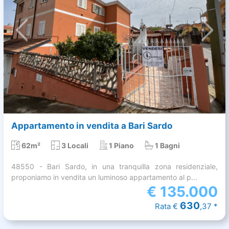
Appartamento in vendita a Bari Sardo
62m²
3 Locali
1 Piano
1 Bagni
48550 - Bari Sardo, in una tranquilla zona residenziale,
proponiamo in vendita un luminoso appartamento al p...
€
135.000
630
Rata €
,37 *