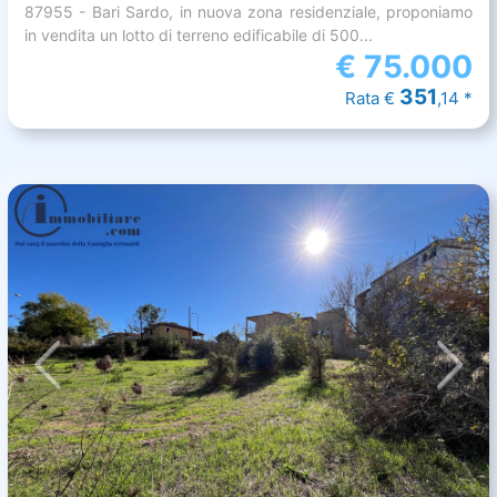
87955 - Bari Sardo, in nuova zona residenziale, proponiamo
in vendita un lotto di terreno edificabile di 500...
€
75.000
351
Rata €
,14 *