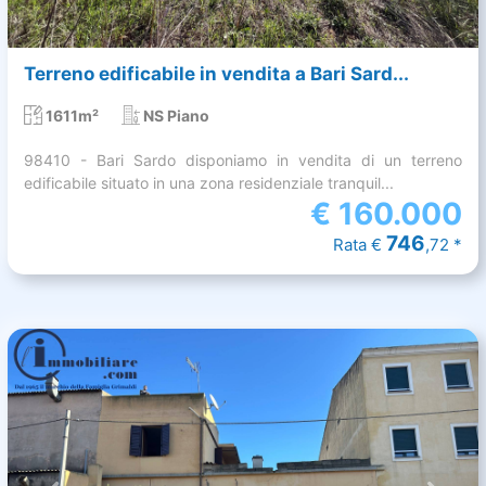
Terreno edificabile in vendita a Bari Sard...
1611m²
NS Piano
98410 - Bari Sardo disponiamo in vendita di un terreno
edificabile situato in una zona residenziale tranquil...
€
160.000
746
Rata €
,72 *