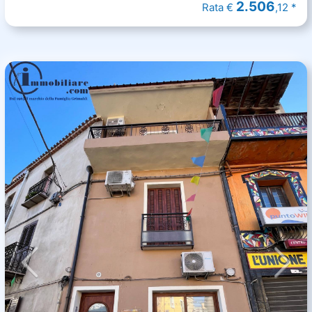
2.506
Rata €
,12 *