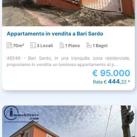
Appartamento in vendita a Bari Sardo
70m²
3 Locali
1 Piano
1 Bagni
48549 - Bari Sardo, in una tranquilla zona residenziale,
proponiamo in vendita un luminoso appartamento al p...
€
95.000
444
Rata €
,22 *