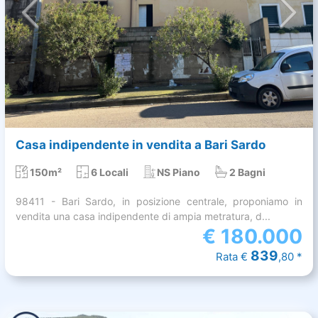
Casa indipendente in vendita a Bari Sardo
150m²
6 Locali
NS Piano
2 Bagni
98411 - Bari Sardo, in posizione centrale, proponiamo in
vendita una casa indipendente di ampia metratura, d...
€
180.000
839
Rata €
,80 *