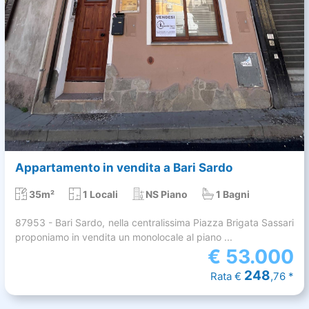
Appartamento in vendita a Bari Sardo
35m²
1 Locali
NS Piano
1 Bagni
87953 - Bari Sardo, nella centralissima Piazza Brigata Sassari
proponiamo in vendita un monolocale al piano ...
€
53.000
248
Rata €
,76 *