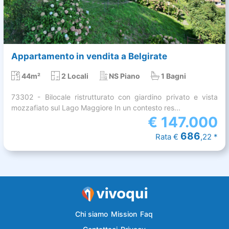
Appartamento in vendita a Belgirate
44m²
2 Locali
NS Piano
1 Bagni
73302 - Bilocale ristrutturato con giardino privato e vista
mozzafiato sul Lago Maggiore In un contesto res...
€
147.000
686
Rata €
,22 *
Chi siamo
Mission
Faq