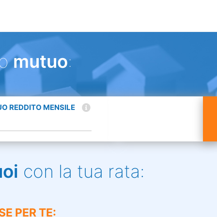
uo
mutuo
:
TUO REDDITO MENSILE
uoi
con la tua rata:
SE PER TE: