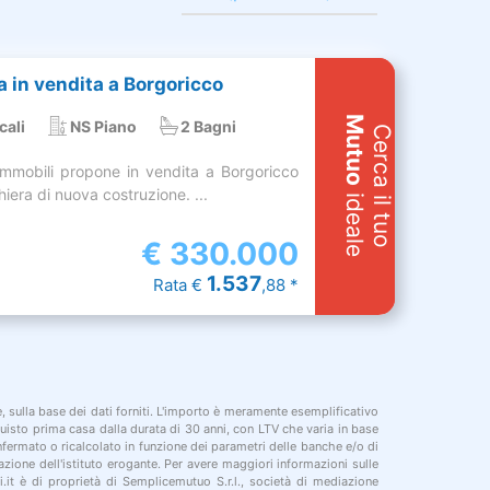
ra in vendita a Borgoricco
Mutuo
cali
NS Piano
2 Bagni
Cerca il tuo
mmobili propone in vendita a Borgoricco
hiera di nuova costruzione. ...
ideale
€
330.000
1.537
Rata €
,88 *
le, sulla base dei dati forniti. L'importo è meramente esemplificativo
cquisto prima casa dalla durata di 30 anni, con LTV che varia in base
onfermato o ricalcolato in funzione dei parametri delle banche e/o di
azione dell'istituto erogante. Per avere maggiori informazioni sulle
i.it è di proprietà di Semplicemutuo S.r.l., società di mediazione