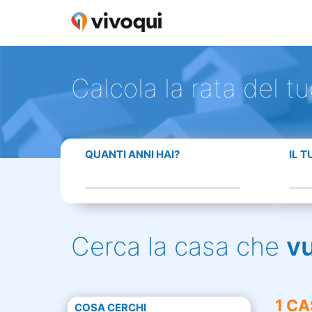
Calcola la rata del t
QUANTI ANNI HAI?
IL 
Cerca la casa che
v
1 CA
COSA CERCHI