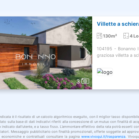
Villette a schie
130m²
4 Lo
104195 - Bonanno I
graziosa villetta a sc
3
indicata è il risultato di un calcolo algoritmico eseguito, con il miglior tasso disponibi
lato sulla base di dati indicativi riferiti alla concessione di un mutuo con finalità di a
po indicato dall'utente, e a tasso fisso. L’ammontare effettivo della rata potrà esserti c
nziatori. Messaggio pubblicitario con finalità promozionali, offerte soggette ad approv
i economiche e contrattuali consultare la pagina
www.vivoqui.it/trasparenza
. Vivoqu