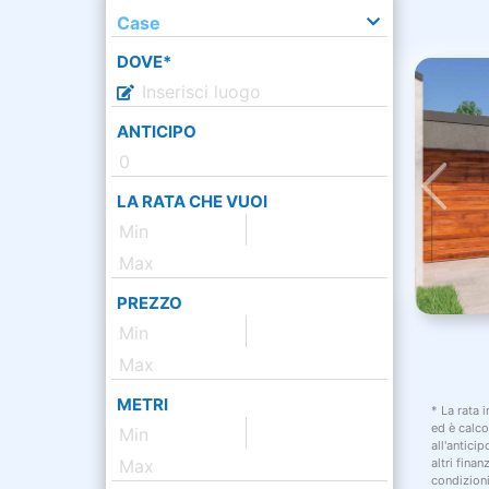
Case
DOVE*
ANTICIPO
LA RATA CHE VUOI
PREZZO
METRI
* La rata 
ed è calco
all'antici
altri fina
condizion