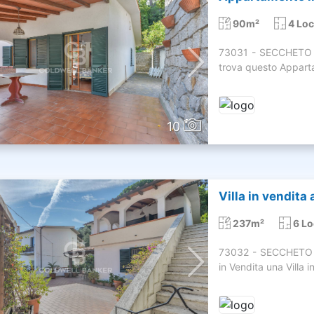
90m²
4 Loc
73031 - SECCHETO - 
trova questo Apparta
10
Villa in vendita
237m²
6 Lo
73032 - SECCHETO - 
in Vendita una Villa 