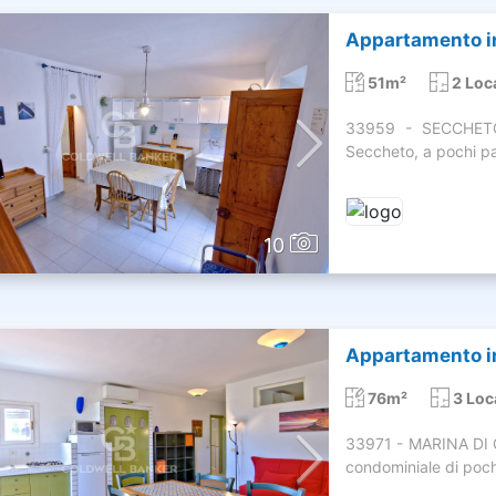
Appartamento in
51m²
2 Loca
33959 - SECCHETO 
Seccheto, a pochi pa
10
Appartamento in
76m²
3 Loc
33971 - MARINA DI C
condominiale di poch