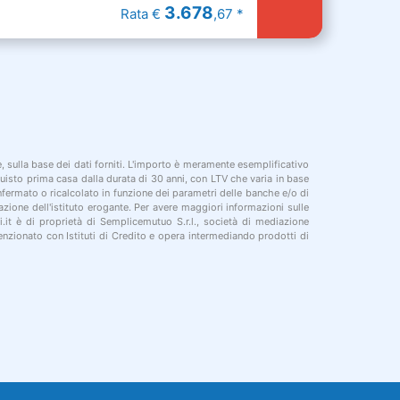
3.678
Rata €
,67 *
le, sulla base dei dati forniti. L'importo è meramente esemplificativo
cquisto prima casa dalla durata di 30 anni, con LTV che varia in base
onfermato o ricalcolato in funzione dei parametri delle banche e/o di
azione dell'istituto erogante. Per avere maggiori informazioni sulle
i.it è di proprietà di Semplicemutuo S.r.l., società di mediazione
nzionato con Istituti di Credito e opera intermediando prodotti di