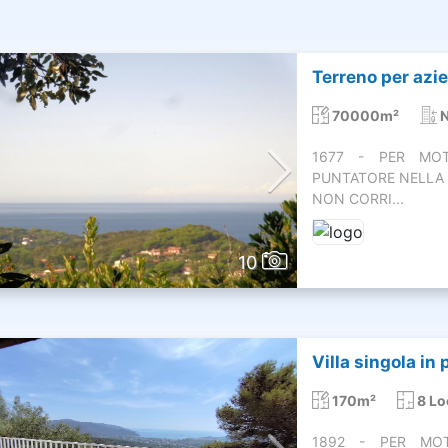
Terreno per azie
70000m²
N
1677 - PER MOTI
PUNTATORE NELLA 
NON CORRI...
10
Villa singola in
170m²
8 Lo
1892 - PER MOTI