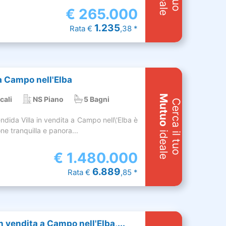
€
265.000
1.235
Rata €
,38 *
 a Campo nell'Elba
Mutuo
cali
NS Piano
5 Bagni
Cerca il tuo
dida Villa in vendita a Campo nell\'Elba è
one tranquilla e panora...
ideale
€
1.480.000
6.889
Rata €
,85 *
 vendita a Campo nell'Elba,...