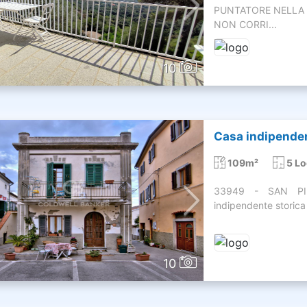
PUNTATORE NELLA 
NON CORRI...
10
Casa indipendent
109m²
5 Lo
33949 - SAN PIE
indipendente storica l
10