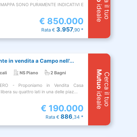
Cerca il tuo
MAPPA SONO PURAMENTE INDICATIVI E
ideale
€
850.000
3.957
Rata €
,90 *
e in vendita a Campo nell'...
Mutuo
cali
NS Piano
2 Bagni
Cerca il tuo
RO - Proponiamo in Vendita Casa
ibera su quattro lati in una delle piaz...
ideale
€
190.000
886
Rata €
,34 *