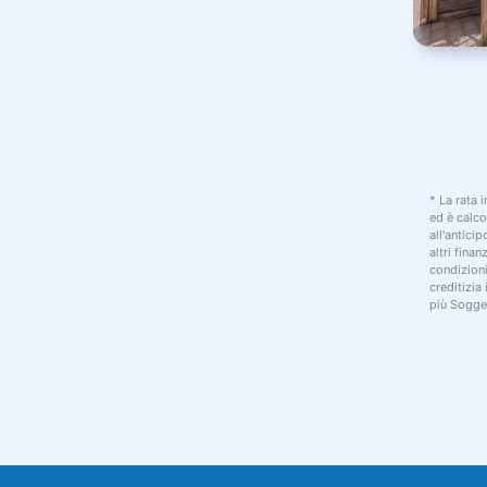
* La rata 
ed è calco
all'antici
altri fina
condizion
creditizia
più Sogget