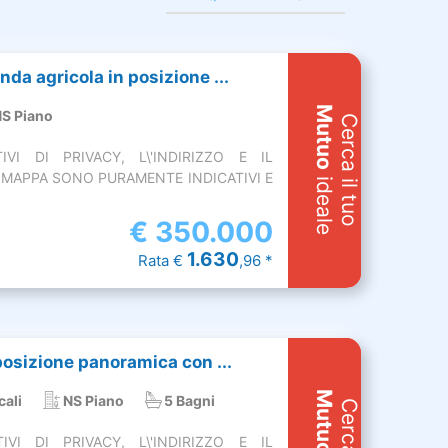
nda agricola in posizione ...
Mutuo
S Piano
Cerca il tuo
VI DI PRIVACY, L\'INDIRIZZO E IL
MAPPA SONO PURAMENTE INDICATIVI E
ideale
€
350.000
1.630
Rata €
,96 *
 posizione panoramica con ...
Mutuo
cali
NS Piano
5 Bagni
VI DI PRIVACY, L\'INDIRIZZO E IL