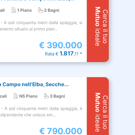
Mutuo
ali
1 Piano
2 Bagni
Cerca il tuo
A soli cinquanta metri dalla spiaggia, si
mento situato al primo pian...
ideale
€
390.000
1.817
Rata €
,11 *
 a Campo nell'Elba, Secche...
Mutuo
cali
NS Piano
3 Bagni
Cerca il tuo
A soli cinquanta metri dalla spiaggia, è
indipendente che unisce am...
ideale
€
790.000