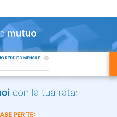
uo
mutuo
:
TUO REDDITO MENSILE
uoi
con la tua rata:
ASE PER TE: