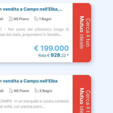
 vendita a Campo nell'Elba,...
Mutuo
li
NS Piano
1 Bagni
Cerca il tuo
- Nel cuore del pittoresco borgo di
ssi dal mare, proponiamo in Vendita...
ideale
€
199.000
928
Rata €
,22 *
 vendita a Campo nell'Elba
Mutuo
ali
NS Piano
2 Bagni
Cerca il tuo
AMPO  In un tranquillo e curato contesto
e unità, con piscina pano...
ideale