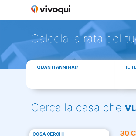
Calcola la rata del t
QUANTI ANNI HAI?
IL 
Cerca la casa che
v
30 C
COSA CERCHI