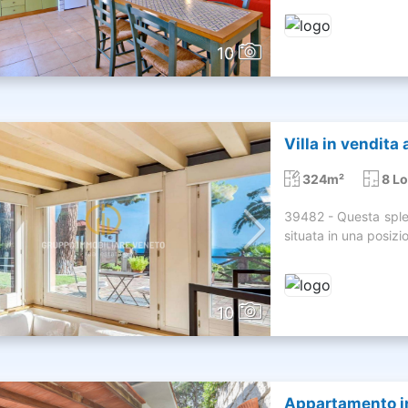
10
Villa in vendita
324m²
8 Lo
39482 - Questa splen
situata in una posizi
10
Appartamento in