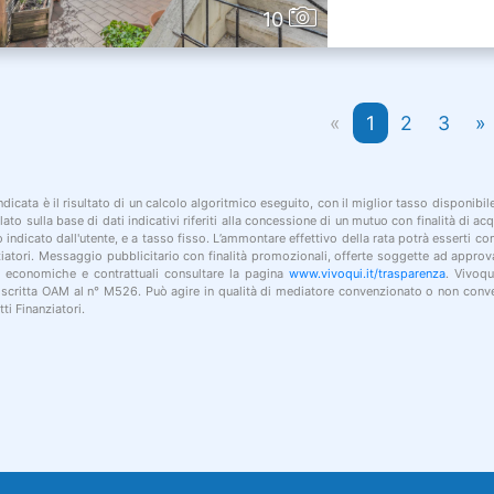
10
«
1
2
3
»
indicata è il risultato di un calcolo algoritmico eseguito, con il miglior tasso disponibi
lato sulla base di dati indicativi riferiti alla concessione di un mutuo con finalità di a
po indicato dall'utente, e a tasso fisso. L’ammontare effettivo della rata potrà esserti c
nziatori. Messaggio pubblicitario con finalità promozionali, offerte soggette ad approv
i economiche e contrattuali consultare la pagina
www.vivoqui.it/trasparenza
. Vivoqu
 iscritta OAM al n° M526. Può agire in qualità di mediatore convenzionato o non conve
ti Finanziatori.