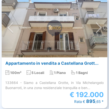
Appartamento in vendita a Castellana Grott...
100m²
5 Locali
1 Piano
1 Bagni
133664 - Siamo a Castellana Grotte, in Via Michelangelo
Buonarroti, in una zona residenziale tranquilla e ben...
€
192.000
895
Rata €
,65 *