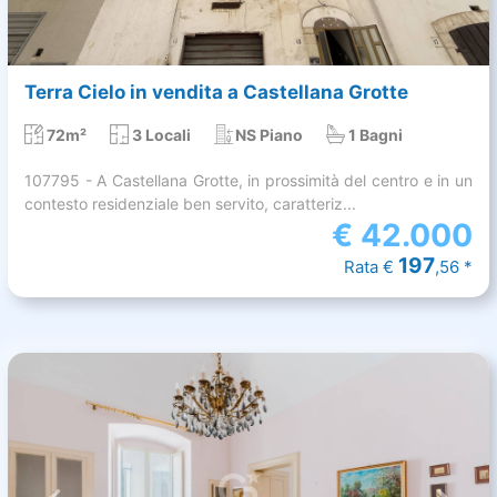
Terra Cielo in vendita a Castellana Grotte
72m²
3 Locali
NS Piano
1 Bagni
107795 - A Castellana Grotte, in prossimità del centro e in un
contesto residenziale ben servito, caratteriz...
€
42.000
197
Rata €
,56 *