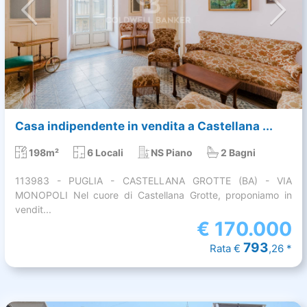
Casa indipendente in vendita a Castellana ...
198m²
6 Locali
NS Piano
2 Bagni
113983 - PUGLIA - CASTELLANA GROTTE (BA) - VIA
MONOPOLI Nel cuore di Castellana Grotte, proponiamo in
vendit...
€
170.000
793
Rata €
,26 *