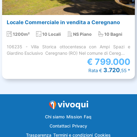
Locale Commerciale in vendita a Ceregnano
1200m²
10 Locali
NS Piano
10 Bagni
106235 - Villa Storica ottocentesca con Ampi Spazi e
Giardino Esclusivo  Ceregnano (RO) Nel comune di Cereg...
€
799.000
3.720
Rata €
,55 *
Chi siamo
Mission
Faq
Contattaci
Privacy
Trasparenza
Termini e condizioni
Cookies