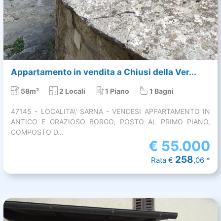
Appartamento in vendita a Chiusi della Ver...
58m²
2 Locali
1 Piano
1 Bagni
47145 - LOCALITA\' SARNA - VENDESI APPARTAMENTO IN
ANTICO E GRAZIOSO BORGO, POSTO AL PRIMO PIANO,
COMPOSTO D...
€
55.000
258
Rata €
,06 *