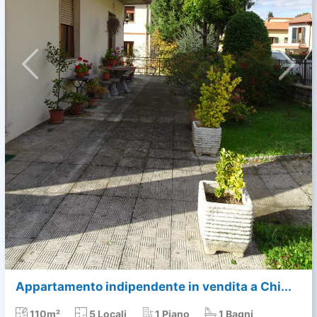
Appartamento indipendente in vendita a Chi...
110m²
5 Locali
1 Piano
1 Bagni