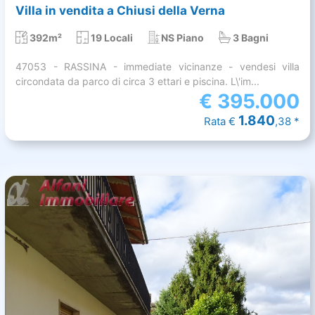
Villa in vendita a Chiusi della Verna
392m²
19 Locali
NS Piano
3 Bagni
47053 - RASSINA - immediate vicinanze - vendesi villa
circondata da parco di circa 3 ettari e piscina. L\'im...
€
395.000
1.840
Rata €
,38 *