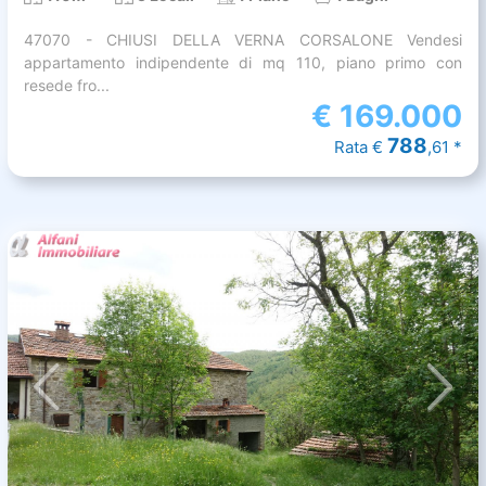
47070 - CHIUSI DELLA VERNA CORSALONE Vendesi
appartamento indipendente di mq 110, piano primo con
resede fro...
€
169.000
788
Rata €
,61 *