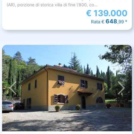
(AR), porzione di storica villa di fine \'800, co...
€
139.000
648
Rata €
,99 *