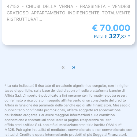
47152 - CHIUSI DELLA VERNA - FRASSINETA - VENDESI
GRAZIOSO APPARTAMENTO INDIPENDENTE TOTALMENTE
RISTRUTTURAT...
€
70.000
327
Rata €
,87 *
«
»
* La rata indicata è il risultato di un calcolo algoritmico eseguito, con il miglior
tasso disponibile, sulla base dei dati disponibili sulla piattaforma banche di
Affida S.r.l. L'importo è pubblicato a fini meramente informativi e potrà esserti
confermato o ricalcolato in seguito all'intervento di un consulente del credito
Affida in funzione dei parametri delle banche e/o di altri finanziatori. Messaggio
pubblicitario con finalità promozionali, offerte soggette ad approvazione
dell'istituto erogante. Per avere maggiori informazioni sulle condizioni
economiche e contrattuali consultare la pagina Trasparenza del sito
affida.credit.Affida S.r.l. società di mediazione creditizia iscritta OAM al n°
M325. Può agire in qualità di mediatore convenzionato o non convenzionato con
Istituti di Credito e opera intermediando prodotti di più Soggetti Finanziatori.