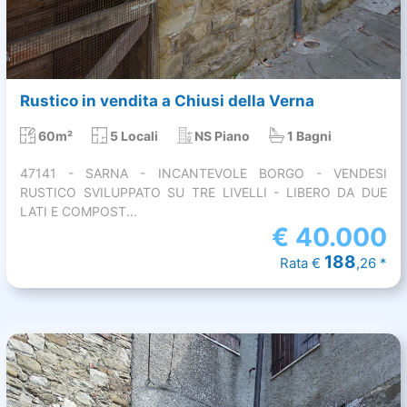
Rustico in vendita a Chiusi della Verna
60m²
5 Locali
NS Piano
1 Bagni
47141 - SARNA - INCANTEVOLE BORGO - VENDESI
RUSTICO SVILUPPATO SU TRE LIVELLI - LIBERO DA DUE
LATI E COMPOST...
€
40.000
188
Rata €
,26 *