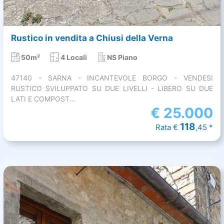
Rustico in vendita a Chiusi della Verna
50m²
4 Locali
NS Piano
47140 - SARNA - INCANTEVOLE BORGO - VENDESI
RUSTICO SVILUPPATO SU DUE LIVELLI - LIBERO SU DUE
LATI E COMPOST...
€
25.000
118
Rata €
,45 *