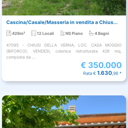
Cascina/Casale/Masseria in vendita a Chius...
426m²
12 Locali
NS Piano
4 Bagni
47095 - CHIUSI DELLA VERNA, LOC. CASA MOGGIO
(BIFORCO), VENDESI, colonica ristrutturata 426 mq,
composta da ...
€
350.000
1.630
Rata €
,96 *