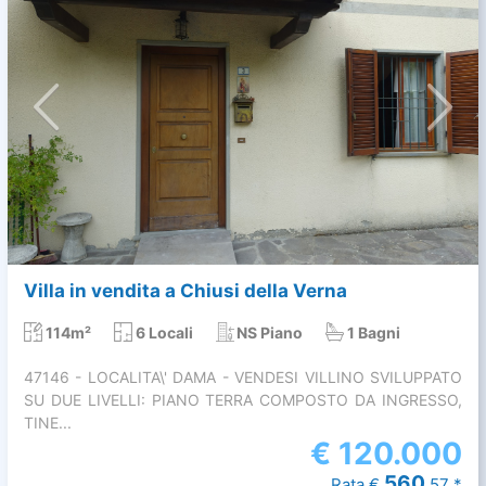
Villa in vendita a Chiusi della Verna
114m²
6 Locali
NS Piano
1 Bagni
47146 - LOCALITA\' DAMA - VENDESI VILLINO SVILUPPATO
SU DUE LIVELLI: PIANO TERRA COMPOSTO DA INGRESSO,
TINE...
€
120.000
560
Rata €
,57 *