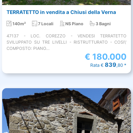
TERRATETTO in vendita a Chiusi della Verna
140m²
7 Locali
NS Piano
3 Bagni
47137 - LOC. COREZZO - VENDESI TERRATETTO
SVILUPPATO SU TRE LIVELLI - RISTRUTTURATO - COSI\'
COMPOSTO: PIANO...
€
180.000
839
Rata €
,80 *