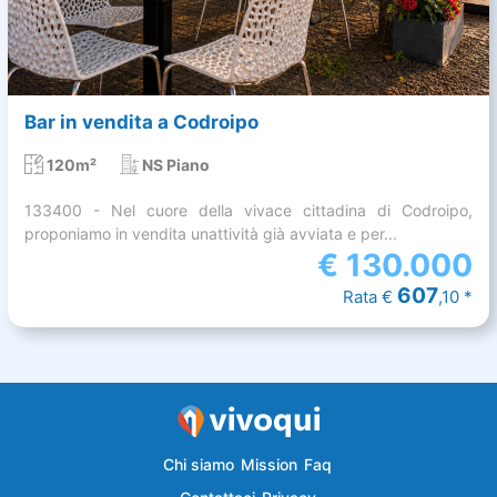
Bar in vendita a Codroipo
120m²
NS Piano
133400 - Nel cuore della vivace cittadina di Codroipo,
proponiamo in vendita unattività già avviata e per...
€
130.000
607
Rata €
,10 *
Chi siamo
Mission
Faq