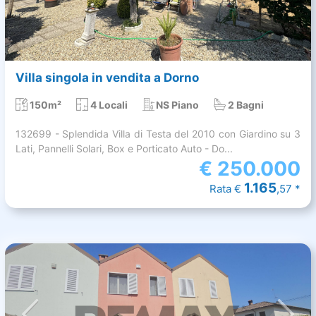
Villa singola in vendita a Dorno
150m²
4 Locali
NS Piano
2 Bagni
132699 - Splendida Villa di Testa del 2010 con Giardino su 3
Lati, Pannelli Solari, Box e Porticato Auto - Do...
€
250.000
1.165
Rata €
,57 *