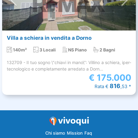
Villa a schiera in vendita a Dorno
140m²
3 Locali
NS Piano
2 Bagni
132709 - Il tuo sogno \"chiavi in mano\": Villino a schiera, iper-
tecnologico e completamente arredato a Dorn...
€
175.000
816
Rata €
,53 *
Chi siamo
Mission
Faq