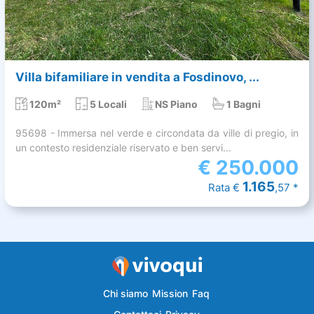
Villa bifamiliare in vendita a Fosdinovo, ...
120m²
5 Locali
NS Piano
1 Bagni
95698 - Immersa nel verde e circondata da ville di pregio, in
un contesto residenziale riservato e ben servi...
€
250.000
1.165
Rata €
,57 *
Chi siamo
Mission
Faq