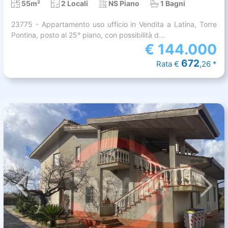
55m²
2 Locali
NS Piano
1 Bagni
23775 - Appartamento uso ufficio in Vendita a Latina, Torre
Pontina, posto al 25° piano, con possibilità d...
€
144.000
672
Rata €
,26 *