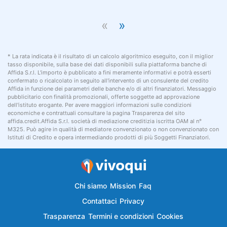
«
»
* La rata indicata è il risultato di un calcolo algoritmico eseguito, con il miglior
tasso disponibile, sulla base dei dati disponibili sulla piattaforma banche di
Affida S.r.l. L'importo è pubblicato a fini meramente informativi e potrà esserti
confermato o ricalcolato in seguito all'intervento di un consulente del credito
Affida in funzione dei parametri delle banche e/o di altri finanziatori. Messaggio
pubblicitario con finalità promozionali, offerte soggette ad approvazione
dell'istituto erogante. Per avere maggiori informazioni sulle condizioni
economiche e contrattuali consultare la pagina Trasparenza del sito
affida.credit.Affida S.r.l. società di mediazione creditizia iscritta OAM al n°
M325. Può agire in qualità di mediatore convenzionato o non convenzionato con
Istituti di Credito e opera intermediando prodotti di più Soggetti Finanziatori.
Chi siamo
Mission
Faq
Contattaci
Privacy
Trasparenza
Termini e condizioni
Cookies