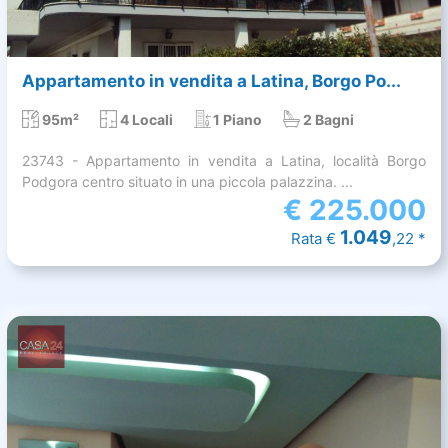
Appartamento in vendita a Latina, Borgo Po...
95m²
4 Locali
1 Piano
2 Bagni
23743 - Appartamento in vendita a Latina, località Borgo
Podgora centro situato in una piccola palazzina. ...
€
225.000
1.049
Rata €
,22 *