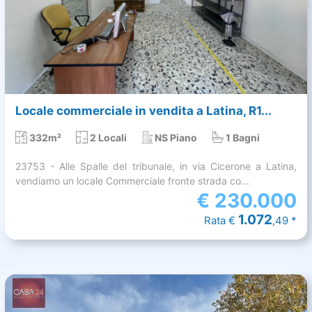
Locale commerciale in vendita a Latina, R1...
332m²
2 Locali
NS Piano
1 Bagni
23753 - Alle Spalle del tribunale, in via Cicerone a Latina,
vendiamo un locale Commerciale fronte strada co...
€
230.000
1.072
Rata €
,49 *