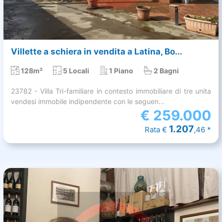
Villette a schiera in vendita a Latina, Bo...
128m²
5 Locali
1 Piano
2 Bagni
23782 - Villa Tri-familiare in contesto immobiliare di tre unita
vendesi immobile indipendente con le seguen...
€
259.000
1.207
Rata €
,46 *