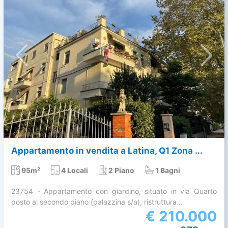
Appartamento in vendita a Latina, Q1 Zona ...
95m²
4 Locali
2 Piano
1 Bagni
23754 - Appartamento con giardino, situato in via Quarto
posto al secondo piano (palazzina s/a), ristruttura...
€
210.000