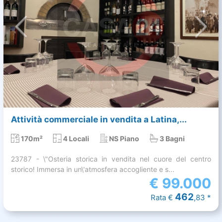
Attività commerciale in vendita a Latina,...
170m²
4 Locali
NS Piano
3 Bagni
23787 - \"Osteria storica in vendita nel cuore del centro
storico! Immersa in un\'atmosfera accogliente e s...
€
99.000
462
Rata €
,83 *