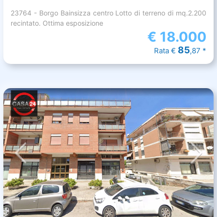
23764 - Borgo Bainsizza centro Lotto di terreno di mq.2.200
recintato. Ottima esposizione
€
18.000
85
Rata €
,87 *