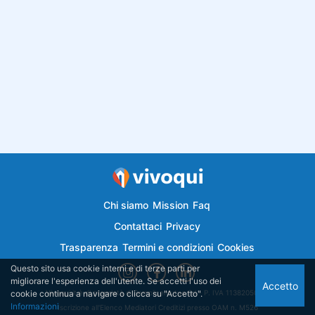
Chi siamo
Mission
Faq
Contattaci
Privacy
Trasparenza
Termini e condizioni
Cookies
Questo sito usa cookie interni e di terze parti per
migliorare l'esperienza dell'utente. Se accetti l'uso dei
Accetto
cookie continua a navigare o clicca su "Accetto".
Vivoqui.it è di proprietà di Semplicemutuo Srl - P. IVA 11382050018
Informazioni
Iscrizione all'Elenco Mediatori Creditizi presso OAM n. M526