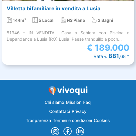
Villetta bifamiliare in vendita a Lusia
144m²
5 Locali
NS Piano
2 Bagni
81346 - IN VENDITA  Casa a Schiera con Piscina e
Depandance a Lusia (RO) Lusia  Paese tranquillo a poch...
€
189.000
881
Rata €
,68 *
Chi siamo
Mission
Faq
Contattaci
Privacy
Trasparenza
Termini e condizioni
Cookies