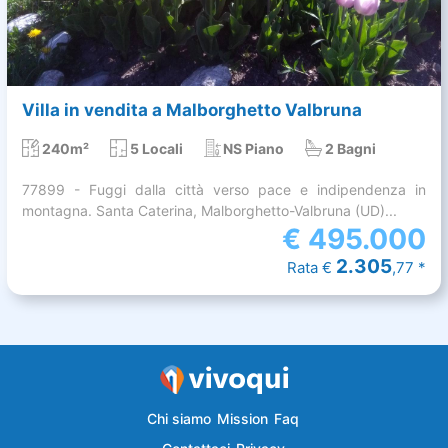
Villa in vendita a Malborghetto Valbruna
240m²
5 Locali
NS Piano
2 Bagni
77899 - Fuggi dalla città verso pace e indipendenza in
montagna. Santa Caterina, Malborghetto-Valbruna (UD)...
€
495.000
2.305
Rata €
,77 *
Chi siamo
Mission
Faq