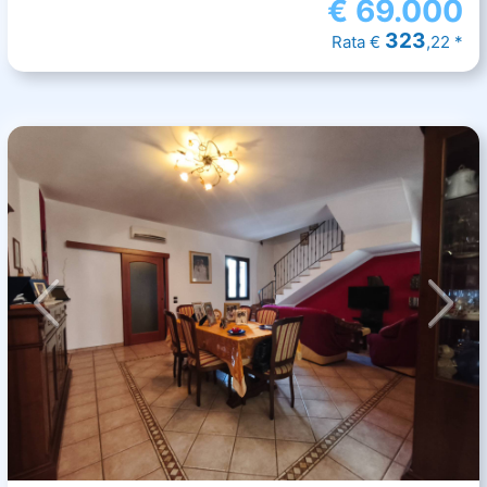
€
69.000
323
Rata €
,22 *