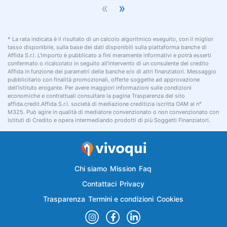
«
»
* La rata indicata è il risultato di un calcolo algoritmico eseguito, con il miglior
tasso disponibile, sulla base dei dati disponibili sulla piattaforma banche di
Affida S.r.l. L'importo è pubblicato a fini meramente informativi e potrà esserti
confermato o ricalcolato in seguito all'intervento di un consulente del credito
Affida in funzione dei parametri delle banche e/o di altri finanziatori. Messaggio
pubblicitario con finalità promozionali, offerte soggette ad approvazione
dell'istituto erogante. Per avere maggiori informazioni sulle condizioni
economiche e contrattuali consultare la pagina Trasparenza del sito
affida.credit.Affida S.r.l. società di mediazione creditizia iscritta OAM al n°
M325. Può agire in qualità di mediatore convenzionato o non convenzionato con
Istituti di Credito e opera intermediando prodotti di più Soggetti Finanziatori.
Chi siamo
Mission
Faq
Contattaci
Privacy
Trasparenza
Termini e condizioni
Cookies