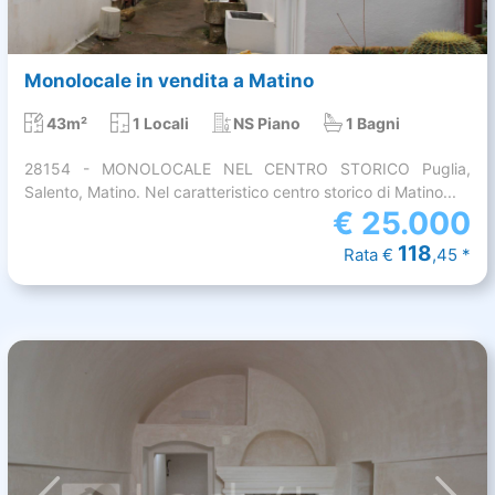
Monolocale in vendita a Matino
43m²
1 Locali
NS Piano
1 Bagni
28154 - MONOLOCALE NEL CENTRO STORICO Puglia,
Salento, Matino. Nel caratteristico centro storico di Matino...
€
25.000
118
Rata €
,45 *