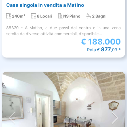
Casa singola in vendita a Matino
240m²
8 Locali
NS Piano
2 Bagni
88329 - A Matino, a due passi dal centro e in una zona
servita da diverse attività commerciali, disponibile...
€
188.000
877
Rata €
,03 *