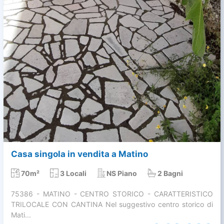
Casa singola in vendita a Matino
70m²
3 Locali
NS Piano
2 Bagni
75386 - MATINO - CENTRO STORICO - CARATTERISTICO
TRILOCALE CON CANTINA Nel suggestivo centro storico di
Mati...