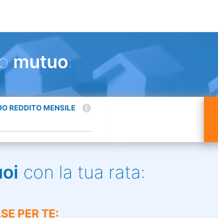
uo
mutuo
:
TUO REDDITO MENSILE
uoi
con la tua rata:
SE PER TE: