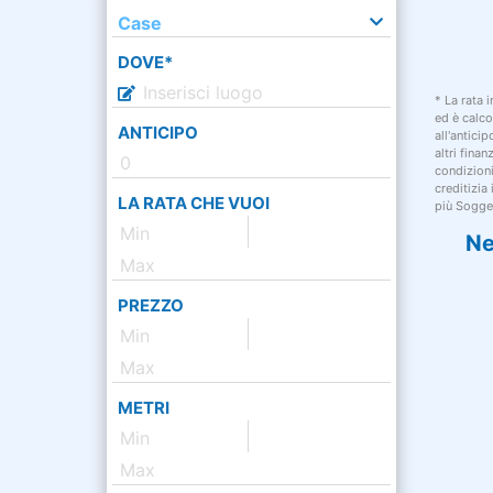
Case
DOVE*
* La rata 
ed è calco
ANTICIPO
all'antici
altri fina
condizion
creditizia
LA RATA CHE VUOI
più Sogget
Ne
PREZZO
METRI