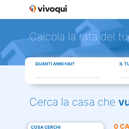
Calcola la rata del t
QUANTI ANNI HAI?
IL 
Cerca la casa che
v
0 CA
COSA CERCHI