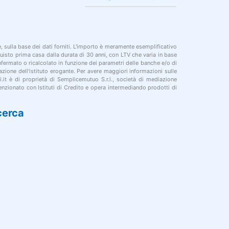
le, sulla base dei dati forniti. L'importo è meramente esemplificativo
cquisto prima casa dalla durata di 30 anni, con LTV che varia in base
onfermato o ricalcolato in funzione dei parametri delle banche e/o di
azione dell'istituto erogante. Per avere maggiori informazioni sulle
i.it è di proprietà di Semplicemutuo S.r.l., società di mediazione
nzionato con Istituti di Credito e opera intermediando prodotti di
cerca