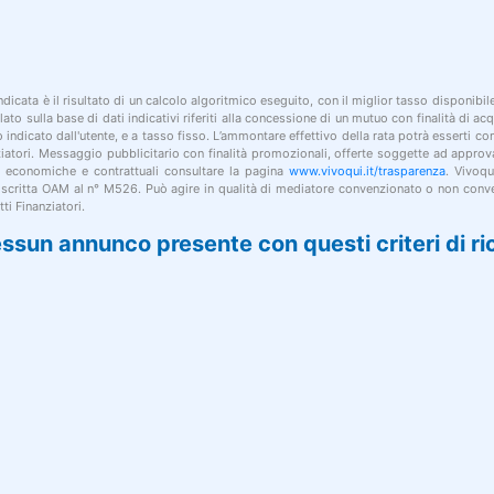
indicata è il risultato di un calcolo algoritmico eseguito, con il miglior tasso disponibi
lato sulla base di dati indicativi riferiti alla concessione di un mutuo con finalità di a
po indicato dall'utente, e a tasso fisso. L’ammontare effettivo della rata potrà esserti c
nziatori. Messaggio pubblicitario con finalità promozionali, offerte soggette ad approv
i economiche e contrattuali consultare la pagina
www.vivoqui.it/trasparenza
. Vivoqu
 iscritta OAM al n° M526. Può agire in qualità di mediatore convenzionato o non conve
ti Finanziatori.
ssun annunco presente con questi criteri di ri