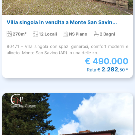
Villa singola in vendita a Monte San Savin...
270m²
12 Locali
NS Piano
2 Bagni
80471 - Villa singola con spazi generosi, comfort moderni e
uliveto  Monte San Savino (AR) In una delle zo...
€
490.000
2.282
Rata €
,50 *