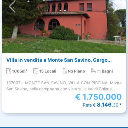
Villa in vendita a Monte San Savino, Gargo...
1065m²
15 Locali
NS Piano
11 Bagni
137097 - MONTE SAN SAVINO, VILLA CON PISCINA. Monte
San Savino, nella campagna con vista sulla Val di Chiana...
€
1.750.000
8.146
Rata €
,39 *