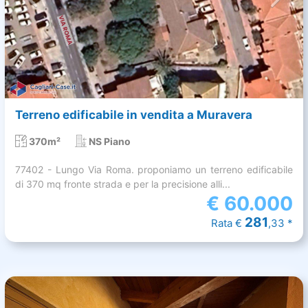
Terreno edificabile in vendita a Muravera
370m²
NS Piano
77402 - Lungo Via Roma. proponiamo un terreno edificabile
di 370 mq fronte strada e per la precisione alli...
€
60.000
281
Rata €
,33 *