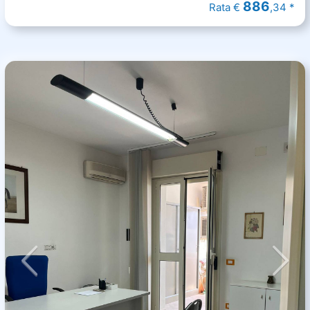
886
Rata €
,34 *