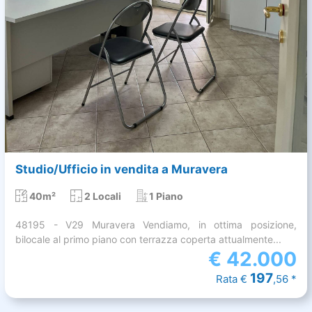
Studio/Ufficio in vendita a Muravera
40m²
2 Locali
1 Piano
48195 - V29 Muravera Vendiamo, in ottima posizione,
bilocale al primo piano con terrazza coperta attualmente...
€
42.000
197
Rata €
,56 *