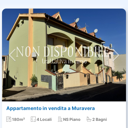
Appartamento in vendita a Muravera
180m²
4 Locali
NS Piano
2 Bagni