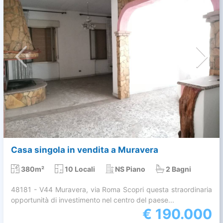
Casa singola in vendita a Muravera
380m²
10 Locali
NS Piano
2 Bagni
48181 - V44 Muravera, via Roma Scopri questa straordinaria
opportunità di investimento nel centro del paese...
€
190.000