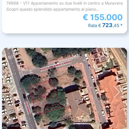
74968 - V11 Appartamento su due livelli in centro a Muravera
Scopri questo splendido appartamento al piano...
€
155.000
723
Rata €
,45 *