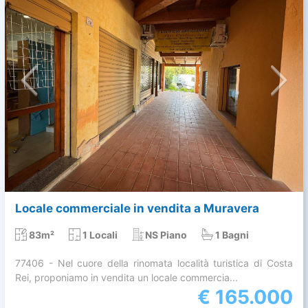
Locale commerciale in vendita a Muravera
83m²
1 Locali
NS Piano
1 Bagni
77406 - Nel cuore della rinomata località turistica di Costa
Rei, proponiamo in vendita un locale commercia...
€
165.000