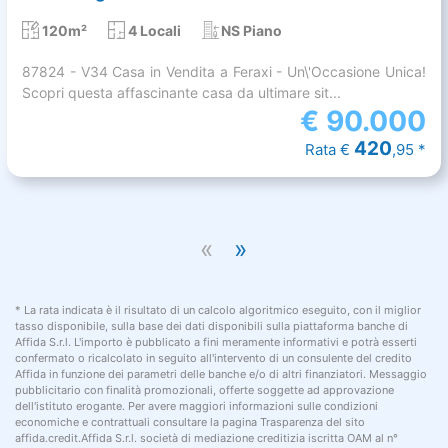
120m²
4 Locali
NS Piano
87824 - V34 Casa in Vendita a Feraxi - Un\'Occasione Unica!
Scopri questa affascinante casa da ultimare sit...
€
90.000
420
Rata €
,95 *
«
»
* La rata indicata è il risultato di un calcolo algoritmico eseguito, con il miglior
tasso disponibile, sulla base dei dati disponibili sulla piattaforma banche di
Affida S.r.l. L'importo è pubblicato a fini meramente informativi e potrà esserti
confermato o ricalcolato in seguito all'intervento di un consulente del credito
Affida in funzione dei parametri delle banche e/o di altri finanziatori. Messaggio
pubblicitario con finalità promozionali, offerte soggette ad approvazione
dell'istituto erogante. Per avere maggiori informazioni sulle condizioni
economiche e contrattuali consultare la pagina Trasparenza del sito
affida.credit.Affida S.r.l. società di mediazione creditizia iscritta OAM al n°