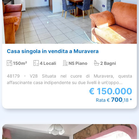
Casa singola in vendita a Muravera
150m²
4 Locali
NS Piano
2 Bagni
48179 - V28 Situata nel cuore di Muravera, questa
affascinante casa indipendente su due livelli è un\'oppo...
€
150.000
700
Rata €
,18 *