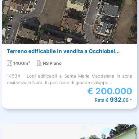
Terreno edificabile in vendita a Occhiobel...
1400m²
NS Piano
14534 - Lotti edificabili a Santa Maria Maddalena in zona
residenziale Nord. In posizione di grande sviluppo...
€
200.000
932
Rata €
,88 *