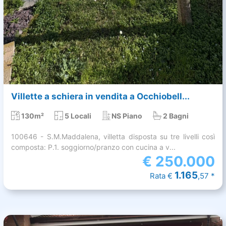
Villette a schiera in vendita a Occhiobell...
130m²
5 Locali
NS Piano
2 Bagni
100646 - S.M.Maddalena, villetta disposta su tre livelli così
composta: P.1. soggiorno/pranzo con cucina a v...
€
250.000
1.165
Rata €
,57 *