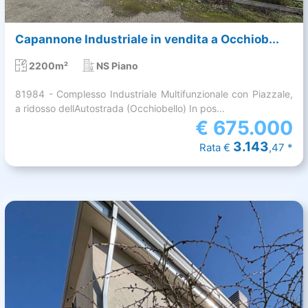
Capannone Industriale in vendita a Occhiob...
2200m²
NS Piano
81984 - Complesso Industriale Multifunzionale con Piazzale,
a ridosso dellAutostrada (Occhiobello) In pos...
€
675.000
3.143
Rata €
,47 *