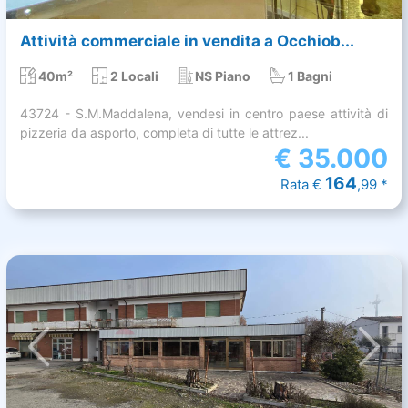
Attività commerciale in vendita a Occhiob...
40m²
2 Locali
NS Piano
1 Bagni
43724 - S.M.Maddalena, vendesi in centro paese attività di
pizzeria da asporto, completa di tutte le attrez...
€
35.000
164
Rata €
,99 *