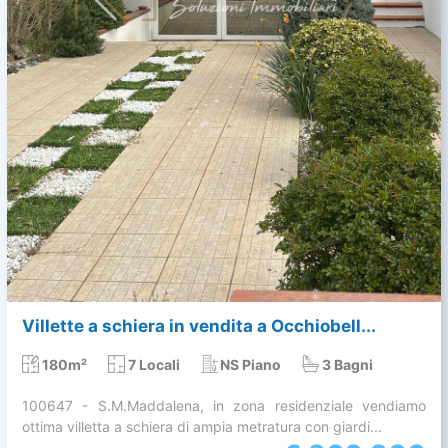
Villette a schiera in vendita a Occhiobell...
180m²
7 Locali
NS Piano
3 Bagni
100647 - S.M.Maddalena, in zona residenziale vendiamo
ottima villetta a schiera di ampia metratura con giardi...