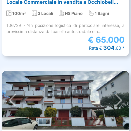
Locale Commerciale in vendita a Occhiobell...
100m²
3 Locali
NS Piano
1 Bagni
106729 - ?In posizione logistica di particolare interesse, a
brevissima distanza dal casello autostradale e a...
€
65.000
304
Rata €
,60 *