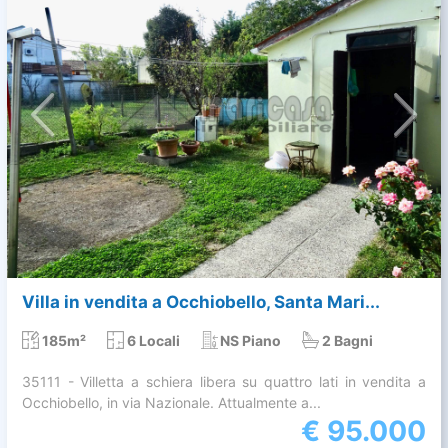
Villa in vendita a Occhiobello, Santa Mari...
185m²
6 Locali
NS Piano
2 Bagni
35111 - Villetta a schiera libera su quattro lati in vendita a
Occhiobello, in via Nazionale. Attualmente a...
€
95.000