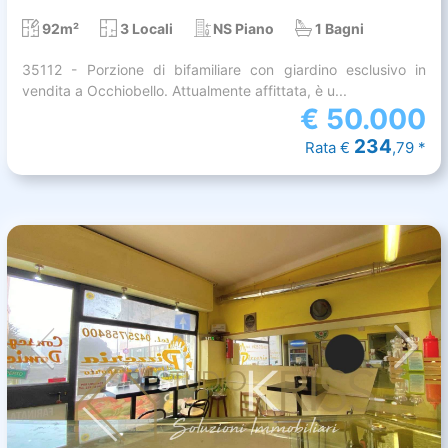
92m²
3 Locali
NS Piano
1 Bagni
35112 - Porzione di bifamiliare con giardino esclusivo in
vendita a Occhiobello. Attualmente affittata, è u...
€
50.000
234
Rata €
,79 *