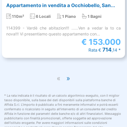
Appartamento in vendita a Occhiobello, San...
110m²
6 Locali
1 Piano
1 Bagni
114399 - Vardè che abitazion!!! ......Ven a vedar la to ca
nova!!! Vi presentiamo questo appartamento con...
€
153.000
714
Rata €
,14 *
«
»
* La rata indicata è il risultato di un calcolo algoritmico eseguito, con il miglior
tasso disponibile, sulla base dei dati disponibili sulla piattaforma banche di
Affida S.r.l. L'importo è pubblicato a fini meramente informativi e potrà esserti
confermato o ricalcolato in seguito all'intervento di un consulente del credito
Affida in funzione dei parametri delle banche e/o di altri finanziatori. Messaggio
pubblicitario con finalità promozionali, offerte soggette ad approvazione
dell'istituto erogante. Per avere maggiori informazioni sulle condizioni