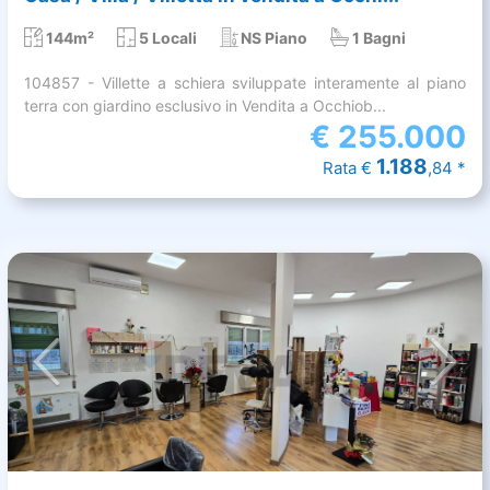
144m²
5 Locali
NS Piano
1 Bagni
104857 - Villette a schiera sviluppate interamente al piano
terra con giardino esclusivo in Vendita a Occhiob...
€
255.000
1.188
Rata €
,84 *