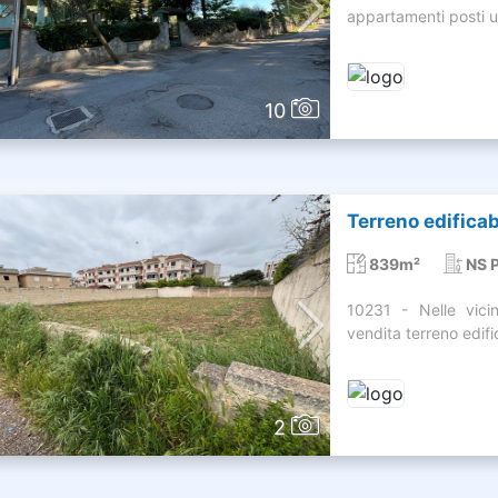
appartamenti posti un
10
Terreno edificab
839m²
NS 
10231 - Nelle vici
vendita terreno edifi
2