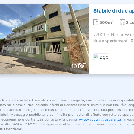
Stabile di due a
500m²
2 Lo
77901 - Nei pressi d
due appartamenti. Rif
10
indicata è il risultato di un calcolo algoritmico eseguito, con il miglior tasso disponibi
lato sulla base di dati indicativi riferiti alla concessione di un mutuo con finalità di a
po indicato dall'utente, e a tasso fisso. L’ammontare effettivo della rata potrà esserti c
nziatori. Messaggio pubblicitario con finalità promozionali, offerte soggette ad approv
i economiche e contrattuali consultare la pagina
www.vivoqui.it/trasparenza
. Vivoqu
 iscritta OAM al n° M526. Può agire in qualità di mediatore convenzionato o non conve
ti Finanziatori.