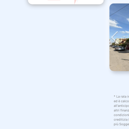
* La rata 
ed è calco
all'antici
altri fina
condizion
creditizia
più Sogget