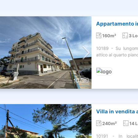
Appartamento in 
160m²
3 Lo
10189 - Su lungoma
attico al quarto pian
10
Villa in vendita
240m²
14 L
10191 - In local