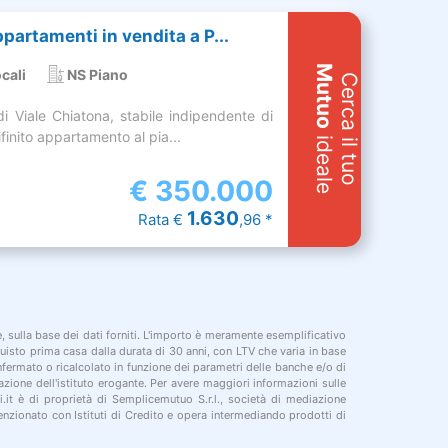
ppartamenti in vendita a P...
Mutuo
cali
NS Piano
Cerca il tuo
i Viale Chiatona, stabile indipendente di
inito appartamento al pia...
ideale
€
350.000
1.630
Rata €
,96 *
le, sulla base dei dati forniti. L'importo è meramente esemplificativo
cquisto prima casa dalla durata di 30 anni, con LTV che varia in base
onfermato o ricalcolato in funzione dei parametri delle banche e/o di
azione dell'istituto erogante. Per avere maggiori informazioni sulle
i.it è di proprietà di Semplicemutuo S.r.l., società di mediazione
nzionato con Istituti di Credito e opera intermediando prodotti di