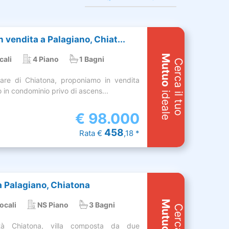
vendita a Palagiano, Chiat...
Mutuo
cali
4 Piano
1 Bagni
Cerca il tuo
re di Chiatona, proponiamo in vendita
o in condominio privo di ascens...
ideale
€
98.000
458
Rata €
,18 *
 a Palagiano, Chiatona
Mutuo
ocali
NS Piano
3 Bagni
ità Chiatona, villa composta da due