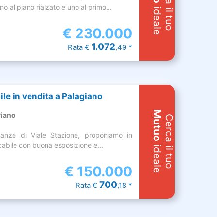
Cerca il tuo
o al piano rialzato e uno al primo...
ideale
€
230.000
1.072
Rata €
,49 *
ile in vendita a Palagiano
Mutuo
Piano
Cerca il tuo
nanze di Viale Stazione, proponiamo in
cabile con buona esposizione e...
ideale
€
150.000
700
Rata €
,18 *