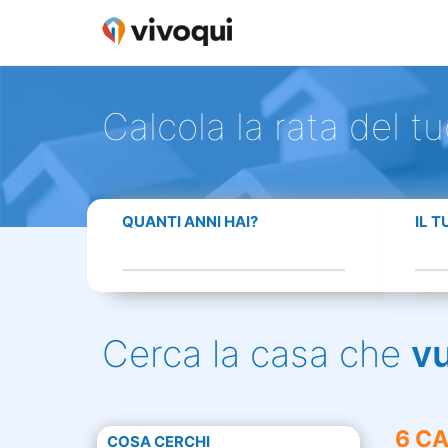
Calcola la rata del t
QUANTI ANNI HAI?
IL 
Cerca la casa che
v
6 CA
COSA CERCHI