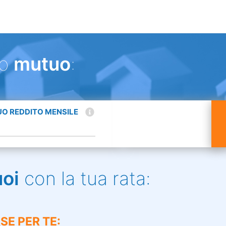
uo
mutuo
:
TUO REDDITO MENSILE
uoi
con la tua rata:
SE PER TE: