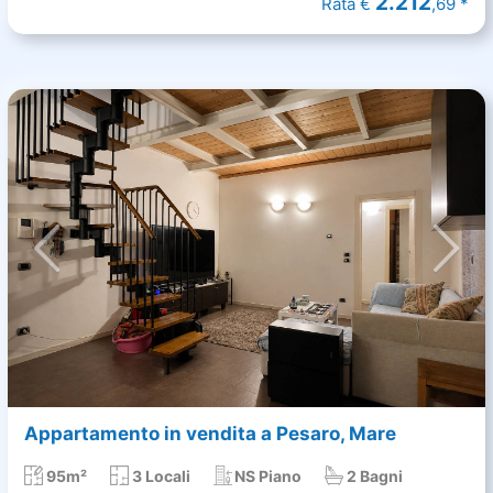
2.212
Rata €
,69 *
Appartamento in vendita a Pesaro, Mare
95m²
3 Locali
NS Piano
2 Bagni