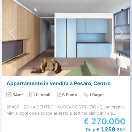
Appartamento in vendita a Pesaro, Centro
54m²
1 Locali
6 Piano
1 Bagni
28480 - ZONA CENTRO- NUOVA COSTRUZIONE, panoramici
mini alloggi open-space al sesto e settimo piano in Pala...
€
270.000
1.258
Rata €
,65 *