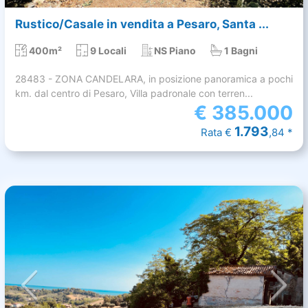
Rustico/Casale in vendita a Pesaro, Santa ...
400m²
9 Locali
NS Piano
1 Bagni
28483 - ZONA CANDELARA, in posizione panoramica a pochi
km. dal centro di Pesaro, Villa padronale con terren...
€
385.000
1.793
Rata €
,84 *