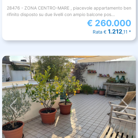
28476 - ZONA CENTRO-MARE , piacevole appartamento ben
rifinito disposto su due livelli con ampio balcone pos...
€
260.000
1.212
Rata €
,11 *