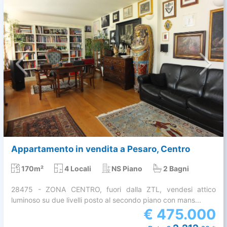
Appartamento in vendita a Pesaro, Centro
170m²
4 Locali
NS Piano
2 Bagni
28475 - ZONA CENTRO, fuori dalla ZTL, vendesi attico
luminoso su due livelli posto al secondo piano con mans...
€
475.000