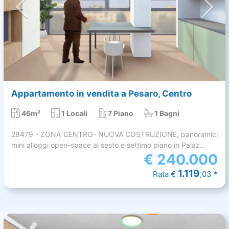
Appartamento in vendita a Pesaro, Centro
46m²
1 Locali
7 Piano
1 Bagni
28479 - ZONA CENTRO- NUOVA COSTRUZIONE, panoramici
mini alloggi open-space al sesto e settimo piano in Palaz...
€
240.000
1.119
Rata €
,03 *