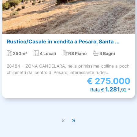
Rustico/Casale in vendita a Pesaro, Santa ...
250m²
4 Locali
NS Piano
4 Bagni
28484 - ZONA CANDELARA, nella primissima collina a pochi
chilometri dal centro di Pesaro, interessante ruder...
€
275.000
1.281
Rata €
,92 *
«
»