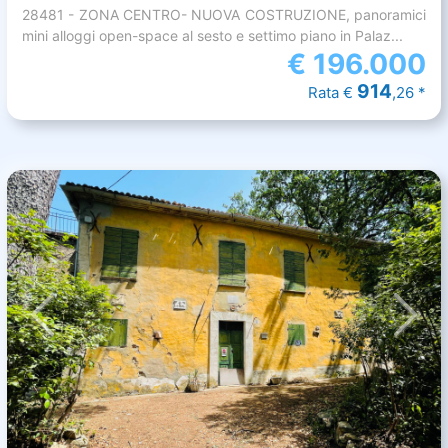
28481 - ZONA CENTRO- NUOVA COSTRUZIONE, panoramici
mini alloggi open-space al sesto e settimo piano in Palaz...
€
196.000
914
Rata €
,26 *