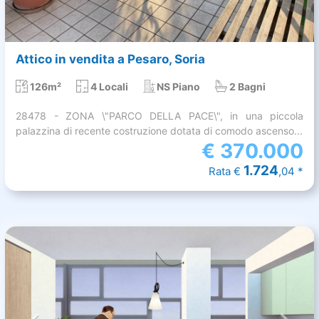
Attico in vendita a Pesaro, Soria
126m²
4 Locali
NS Piano
2 Bagni
28478 - ZONA \"PARCO DELLA PACE\", in una piccola
palazzina di recente costruzione dotata di comodo ascenso...
€
370.000
1.724
Rata €
,04 *