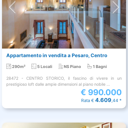
Appartamento in vendita a Pesaro, Centro
290m²
5 Locali
NS Piano
1 Bagni
28472 - CENTRO STORICO, il fascino di vivere in un
prestigioso loft dalle ampie dimensioni al piano nobile ...
€
990.000
4.609
Rata €
,44 *