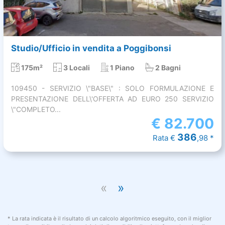
Studio/Ufficio in vendita a Poggibonsi
175m²
3 Locali
1 Piano
2 Bagni
109450 - SERVIZIO \"BASE\" : SOLO FORMULAZIONE E
PRESENTAZIONE DELL\'OFFERTA AD EURO 250 SERVIZIO
\"COMPLETO...
€
82.700
386
Rata €
,98 *
«
»
* La rata indicata è il risultato di un calcolo algoritmico eseguito, con il miglior