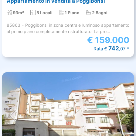
Appartamento in vendita a Poggibonsi
93m²
5 Locali
1 Piano
2 Bagni
85863 - Poggibonsi in zona centrale luminoso appartamento
al primo piano completamente ristrutturato. La pro...
€
159.000
742
Rata €
,07 *