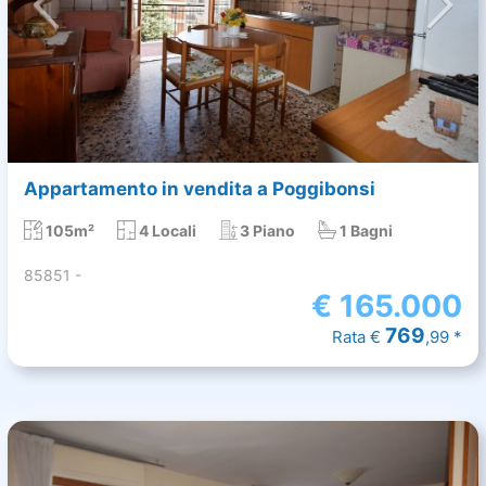
Appartamento in vendita a Poggibonsi
105m²
4 Locali
3 Piano
1 Bagni
85851 -
€
165.000
769
Rata €
,99 *