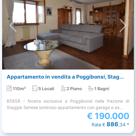
Appartamento in vendita a Poggibonsi, Stag...
110m²
5 Locali
2 Piano
1 Bagni
85858 - Nostra esclusiva a Poggibonsi nella frazione di
Staggia Senese luminoso appartamento con garage e as...
€
190.000
886
Rata €
,34 *