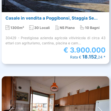
Casale in vendita a Poggibonsi, Staggia Se...
1300m²
30 Locali
NS Piano
10 Bagni
30429 - Prestigiosa azienda agricola vitivinicola di circa 43
ettari con agriturismo, cantina, piscina e cam...
€
3.900.000
18.152
Rata €
,24 *