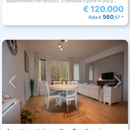
appartamento con terrazzo. L\'immobile è parte di una p...
€
120.000
560
Rata €
,57 *