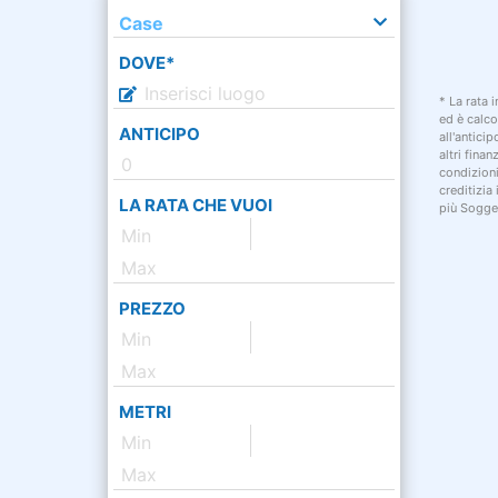
Case
DOVE*
* La rata 
ed è calco
ANTICIPO
all'antici
altri fina
condizion
creditizia
LA RATA CHE VUOI
più Sogget
PREZZO
METRI