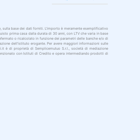
le, sulla base dei dati forniti. L'importo è meramente esemplificativo
cquisto prima casa dalla durata di 30 anni, con LTV che varia in base
onfermato o ricalcolato in funzione dei parametri delle banche e/o di
azione dell'istituto erogante. Per avere maggiori informazioni sulle
i.it è di proprietà di Semplicemutuo S.r.l., società di mediazione
nzionato con Istituti di Credito e opera intermediando prodotti di