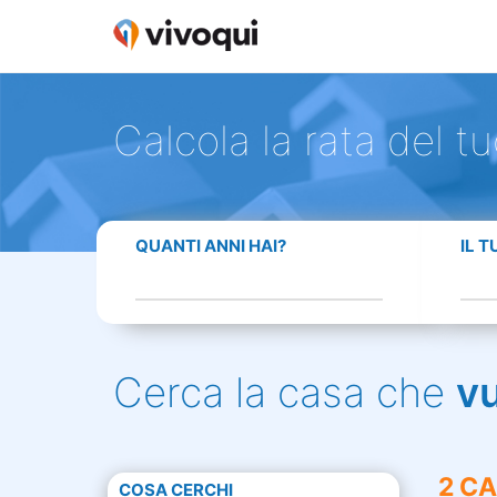
Calcola la rata del t
QUANTI ANNI HAI?
IL 
Cerca la casa che
v
2 CA
COSA CERCHI