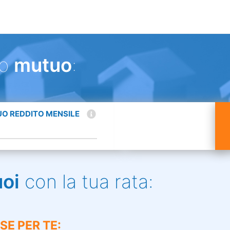
uo
mutuo
:
TUO REDDITO MENSILE
uoi
con la tua rata:
SE PER TE: