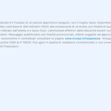
indicata è il risultato di un calcolo algoritmico eseguito, con il miglior tasso disponibi
lato sulla base di dati indicativi riferiti alla concessione di un mutuo con finalità di a
po indicato dall'utente, e a tasso fisso. L’ammontare effettivo della rata potrà esserti c
nziatori. Messaggio pubblicitario con finalità promozionali, offerte soggette ad approv
i economiche e contrattuali consultare la pagina
www.vivoqui.it/trasparenza
. Vivoqu
 iscritta OAM al n° M526. Può agire in qualità di mediatore convenzionato o non conve
ti Finanziatori.