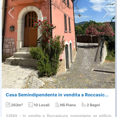
Casa Semindipendente in vendita a Roccasic...
263m²
10 Locali
NS Piano
2 Bagni
32689 - In vendita a Roccasicura, proponiamo un edificio