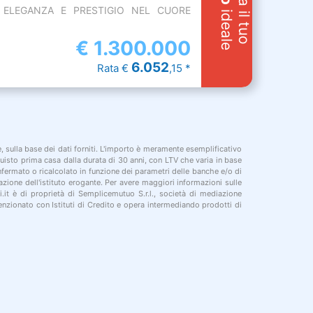
Cerca il tuo
  ELEGANZA E PRESTIGIO NEL CUORE
ideale
€
1.300.000
6.052
Rata €
,15 *
le, sulla base dei dati forniti. L'importo è meramente esemplificativo
cquisto prima casa dalla durata di 30 anni, con LTV che varia in base
onfermato o ricalcolato in funzione dei parametri delle banche e/o di
azione dell'istituto erogante. Per avere maggiori informazioni sulle
i.it è di proprietà di Semplicemutuo S.r.l., società di mediazione
nzionato con Istituti di Credito e opera intermediando prodotti di