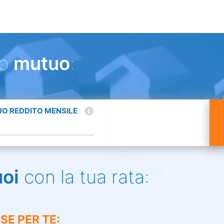
uo
mutuo
:
TUO REDDITO MENSILE
uoi
con la tua rata:
SE PER TE: