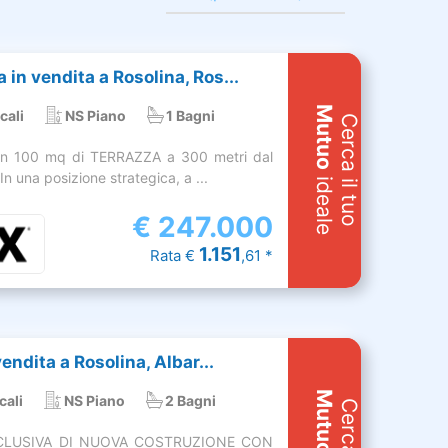
in vendita a Rosolina, Ros...
Mutuo
cali
NS Piano
1 Bagni
Cerca il tuo
n 100 mq di TERRAZZA a 300 metri dal
In una posizione strategica, a ...
ideale
€
247.000
1.151
Rata €
,61 *
vendita a Rosolina, Albar...
Mutuo
cali
NS Piano
2 Bagni
SCLUSIVA DI NUOVA COSTRUZIONE CON