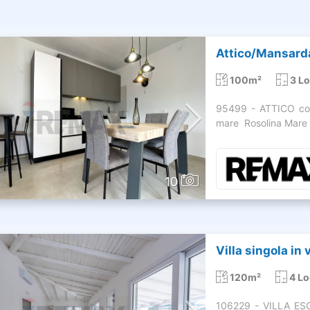
Attico/Mansarda 
100m²
3 Lo
95499 - ATTICO co
mare  Rosolina Mare 
10
Villa singola in 
120m²
4 Lo
106229 - VILLA E