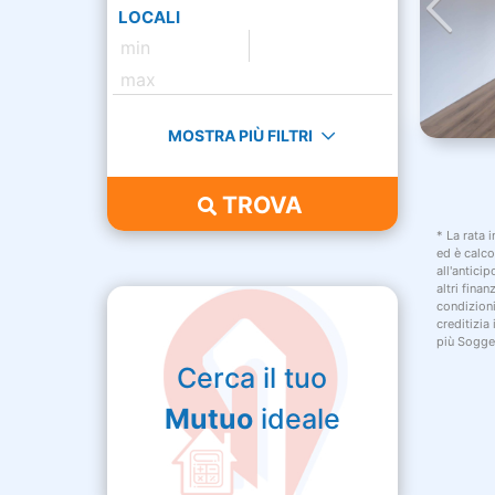
LOCALI
MOSTRA PIÙ FILTRI
TROVA
* La rata 
ed è calco
all'antici
altri fina
condizion
creditizia
più Sogget
Cerca il tuo
Mutuo
ideale