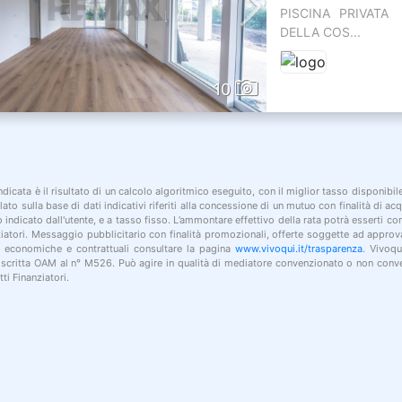
PISCINA PRIVATA
DELLA COS...
10
indicata è il risultato di un calcolo algoritmico eseguito, con il miglior tasso disponibi
lato sulla base di dati indicativi riferiti alla concessione di un mutuo con finalità di a
po indicato dall'utente, e a tasso fisso. L’ammontare effettivo della rata potrà esserti c
nziatori. Messaggio pubblicitario con finalità promozionali, offerte soggette ad approv
i economiche e contrattuali consultare la pagina
www.vivoqui.it/trasparenza
. Vivoqu
 iscritta OAM al n° M526. Può agire in qualità di mediatore convenzionato o non conve
ti Finanziatori.