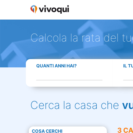
Calcola la rata del t
QUANTI ANNI HAI?
IL 
Cerca la casa che
v
3 CA
COSA CERCHI