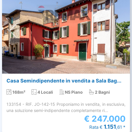
Casa Semindipendente in vendita a Sala Bag...
168m²
4 Locali
NS Piano
2 Bagni
133154 - RIF. JO-142-15 Proponiamo in vendita, in esclusiva,
una soluzione semi-indipendente completamente ri...
€
247.000
1.151
Rata €
,61 *