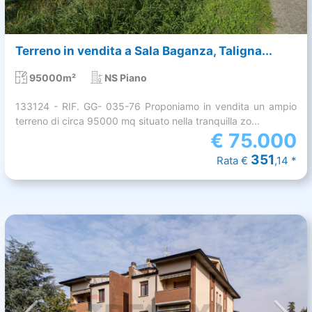
Terreno in vendita a Sala Baganza, Taligna...
95000m²
NS Piano
133124 - RIF. GG- 035-76 Proponiamo in vendita un ampio
terreno di circa 95000 mq situato nella tranquilla zo...
€
75.000
351
Rata €
,14 *