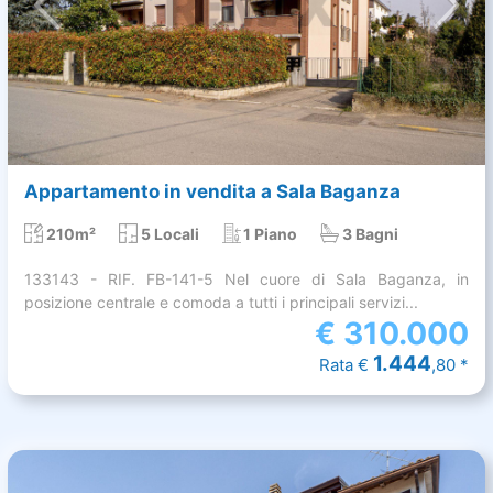
Appartamento in vendita a Sala Baganza
210m²
5 Locali
1 Piano
3 Bagni
133143 - RIF. FB-141-5 Nel cuore di Sala Baganza, in
posizione centrale e comoda a tutti i principali servizi...
€
310.000
1.444
Rata €
,80 *