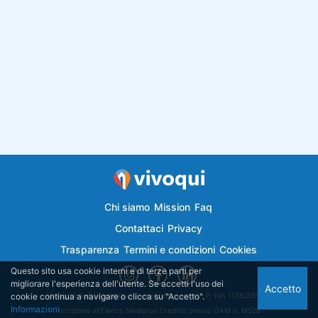
Chi siamo
Mission
Faq
Contattaci
Privacy
Trasparenza
Termini e condizioni
Cookies
Questo sito usa cookie interni e di terze parti per
migliorare l'esperienza dell'utente. Se accetti l'uso dei
Accetto
cookie continua a navigare o clicca su "Accetto".
Vivoqui.it è di proprietà di Semplicemutuo Srl - P. IVA 11382050018
Informazioni
Iscrizione all'Elenco Mediatori Creditizi presso OAM n. M526