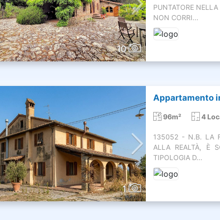
PUNTATORE NELLA 
NON CORRI...
10
Appartamento in
96m²
4 Loc
135052 - N.B. L
ALLA REALTÀ, È 
TIPOLOGIA D...
1