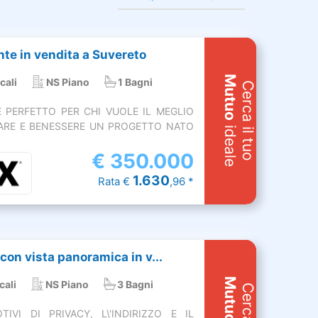
te in vendita a Suvereto
Mutuo
cali
NS Piano
1 Bagni
Cerca il tuo
E PERFETTO PER CHI VUOLE IL MEGLIO
ARE E BENESSERE UN PROGETTO NATO
ideale
€
350.000
1.630
Rata €
,96 *
 con vista panoramica in v...
Mutuo
cali
NS Piano
3 Bagni
IVI DI PRIVACY, L\'INDIRIZZO E IL