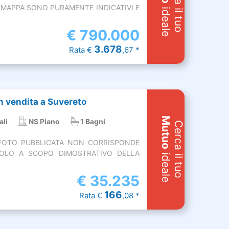
Cerca il tuo
MAPPA SONO PURAMENTE INDICATIVI E
ideale
€
790.000
3.678
Rata €
,67 *
 vendita a Suvereto
Mutuo
ali
NS Piano
1 Bagni
Cerca il tuo
A FOTO PUBBLICATA NON CORRISPONDE
SOLO A SCOPO DIMOSTRATIVO DELLA
ideale
€
35.235
166
Rata €
,08 *