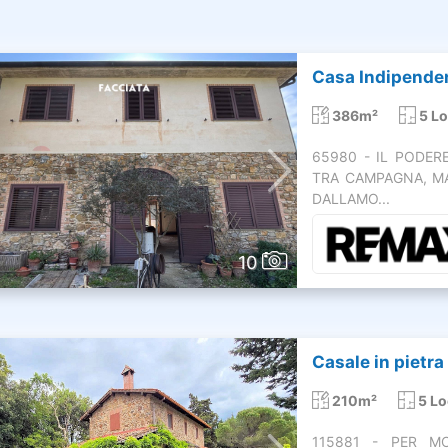
Casa Indipenden
386m²
5 Lo
65980 - IL PODER
TRA CAMPAGNA, M
DALLAMO...
10
Casale in pietra
210m²
5 Lo
115881 - PER MOT