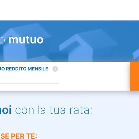
uo
mutuo
:
TUO REDDITO MENSILE
uoi
con la tua rata:
SE PER TE: