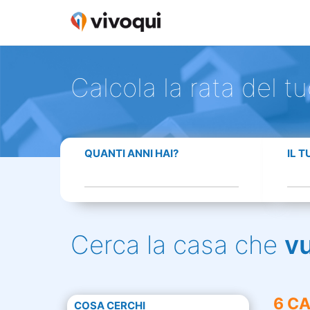
Calcola la rata del t
QUANTI ANNI HAI?
IL 
Cerca la casa che
v
6 CA
COSA CERCHI