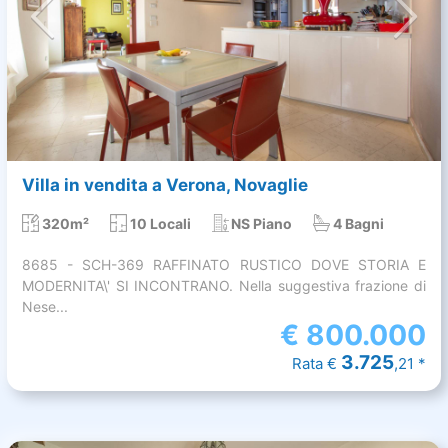
Villa in vendita a Verona, Novaglie
320m²
10 Locali
NS Piano
4 Bagni
8685 - SCH-369 RAFFINATO RUSTICO DOVE STORIA E
MODERNITA\' SI INCONTRANO. Nella suggestiva frazione di
Nese...
€
800.000
3.725
Rata €
,21 *