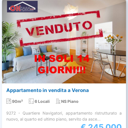
Appartamento in vendita a Verona
90m²
6 Locali
NS Piano
9272 - Quartiere Navigatori, appartamento ristrutturato a
nuovo, al quarto ed ultimo piano, servito da asce...
€
245.000