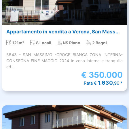
Appartamento in vendita a Verona, San Mass...
121m²
8 Locali
NS Piano
2 Bagni
5543 - SAN MASSIMO -CROCE BIANCA ZONA INTERNA-
CONSEGNA FINE MAGGIO 2024 In zona interna e tranquilla
ed i...
€
350.000
1.630
Rata €
,96 *