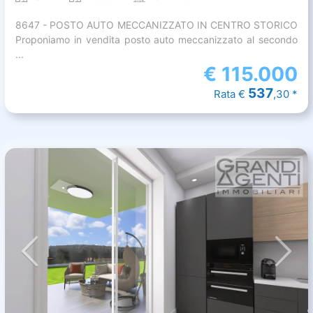
8647 - POSTO AUTO MECCANIZZATO IN CENTRO STORICO
Proponiamo in vendita posto auto meccanizzato al secondo
...
€
115.000
537
Rata €
,30 *