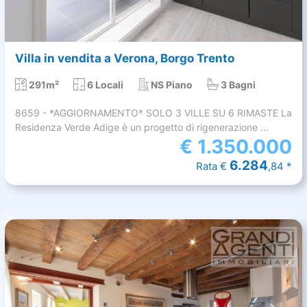
Villa in vendita a Verona, Borgo Trento
291m²
6 Locali
NS Piano
3 Bagni
8659 - *AGGIORNAMENTO* SOLO 3 VILLE SU 6 RIMASTE La
Residenza Verde Adige è un progetto di rigenerazione ...
€
1.350.000
6.284
Rata €
,84 *