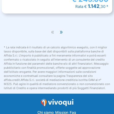
1.142
Rata €
,30 *
«
»
* La rata indicata è il risultato di un calcolo algoritmico eseguito, con il miglior
tasso disponibile, sulla base dei dati disponibili sulla piattaforma banche di
Affida S.r.l. L'importo è pubblicato a fini meramente informativi e potrà esserti
confermato o ricalcolato in seguito all'intervento di un consulente del credito
Affida in funzione dei parametri delle banche e/o di altri finanziatori. Messaggio
pubblicitario con finalità promozionali, offerte soggette ad approvazione
dell'istituto erogante. Per avere maggiori informazioni sulle condizioni
economiche e contrattuali consultare la pagina Trasparenza del sito
affida.credit.Affida S.r.l. società di mediazione creditizia iscritta OAM al n°
M325. Può agire in qualità di mediatore convenzionato o non convenzionato con
Istituti di Credito e opera intermediando prodotti di più Soggetti Finanziatori.
Chi siamo
Mission
Faq