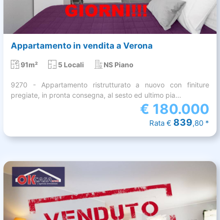
Appartamento in vendita a Verona
91m²
5 Locali
NS Piano
9270 - Appartamento ristrutturato a nuovo con finiture
pregiate, in pronta consegna, al sesto ed ultimo pia...
€
180.000
839
Rata €
,80 *