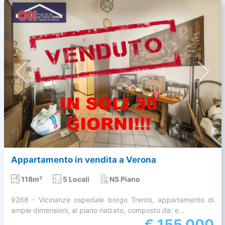
Appartamento in vendita a Verona
118m²
5 Locali
NS Piano
9268 - Vicinanze ospedale borgo Trento, appartamento di
ampie dimensioni, al piano rialzato, composto da: e...
€
155.000