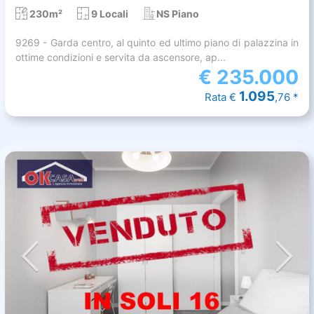
230m²
9 Locali
NS Piano
9269 - Garda centro, al quinto ed ultimo piano di palazzina in
ottime condizioni e servita da ascensore, ap...
€
235.000
1.095
Rata €
,76 *