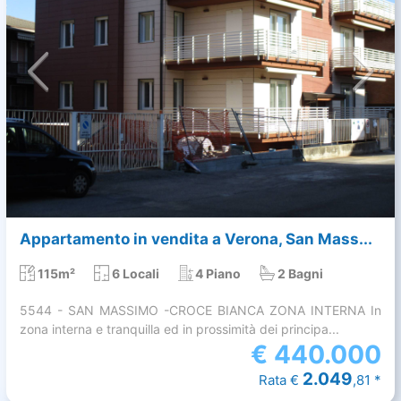
Appartamento in vendita a Verona, San Mass...
115m²
6 Locali
4 Piano
2 Bagni
5544 - SAN MASSIMO -CROCE BIANCA ZONA INTERNA In
zona interna e tranquilla ed in prossimità dei principa...
€
440.000
2.049
Rata €
,81 *