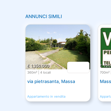
ANNUNCI SIMILI
€ 1.350.000
€ 1.2
360m² | 4 locali
700m² |
via pietrasanta, Massa
Mass
Appartamento in vendita
Appart