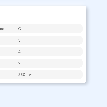
ica
G
5
4
2
360 m²