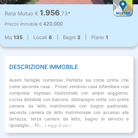
1.956
Rata Mutuo €
,73*
420.000
Prezzo immobile €
Mq
135
| Locali
6
| Bagni
2
| Piano
1
DESCRIZIONE IMMOBILE
Avanti famiglie numerose...Perfetta sia come prima che
come seconda casa... Privati vendono casa bifamiliare così
composta: ingresso tradizionale con ampio soggiorno,
cucina abitabile con balcone, disimpegno notte con prima
camera da letto matrimoniale con bagno padronale,
seconda camera da letto matrimoniale con accesso alla
terrazza, terza camera da letto, bagno di servizio e
ripostiglio. .. Pr...
( leggi di più )