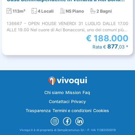
113m²
4 Locali
NS Piano
2 Bagni
136667 - OPEN HOUSE VENERDI 31 LUGLIO DALLE 17.00
ALLE 19.00 Nel cuore di Aci Bonaccorsi, uno dei comuni più...
€
188.000
877
Rata €
,03 *
Chi siamo
Mission
Faq
Contattaci
Privacy
Trasparenza
Termini e condizioni
Cookies
Vivoqui.it è di proprietà di Semplicemutuo Srl - P. IVA 11382050018