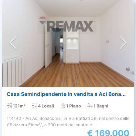
Casa Semindipendente in vendita a Aci Bona...
121m²
4 Locali
1 Piano
1 Bagni
114140 - Ad Aci Bonaccorsi, in Via Battiati 58, nel centro delle
\"Svizzera Etnea\", a 200 metri dal centro e...
€
169.000