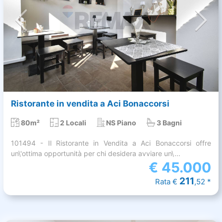
Ristorante in vendita a Aci Bonaccorsi
80m²
2 Locali
NS Piano
3 Bagni
101494 - Il Ristorante in Vendita a Aci Bonaccorsi offre
un\'ottima opportunità per chi desidera avviare un\...
€
45.000
211
Rata €
,52 *