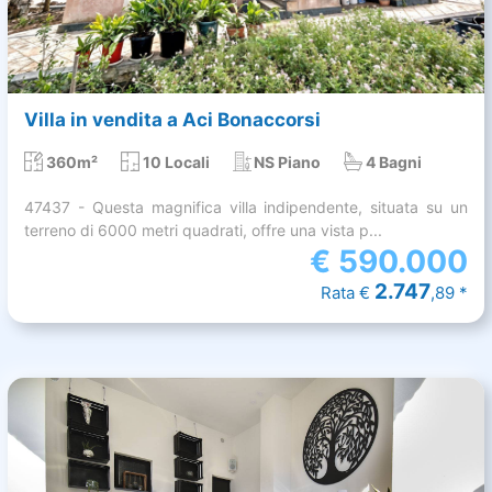
Villa in vendita a Aci Bonaccorsi
360m²
10 Locali
NS Piano
4 Bagni
47437 - Questa magnifica villa indipendente, situata su un
terreno di 6000 metri quadrati, offre una vista p...
€
590.000
2.747
Rata €
,89 *