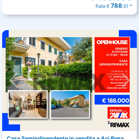
788
Rata €
,61 *
Casa Semindipendente in vendita a Aci Bona...