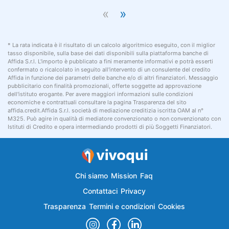
«
»
* La rata indicata è il risultato di un calcolo algoritmico eseguito, con il miglior
tasso disponibile, sulla base dei dati disponibili sulla piattaforma banche di
Affida S.r.l. L'importo è pubblicato a fini meramente informativi e potrà esserti
confermato o ricalcolato in seguito all'intervento di un consulente del credito
Affida in funzione dei parametri delle banche e/o di altri finanziatori. Messaggio
pubblicitario con finalità promozionali, offerte soggette ad approvazione
dell'istituto erogante. Per avere maggiori informazioni sulle condizioni
economiche e contrattuali consultare la pagina Trasparenza del sito
affida.credit.Affida S.r.l. società di mediazione creditizia iscritta OAM al n°
M325. Può agire in qualità di mediatore convenzionato o non convenzionato con
Istituti di Credito e opera intermediando prodotti di più Soggetti Finanziatori.
Chi siamo
Mission
Faq
Contattaci
Privacy
Trasparenza
Termini e condizioni
Cookies