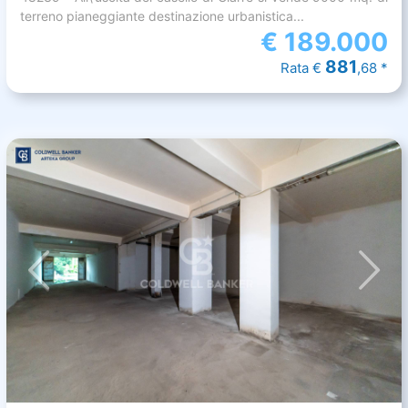
terreno pianeggiante destinazione urbanistica...
€
189.000
881
Rata €
,68 *