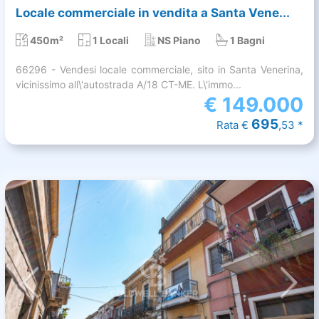
Locale commerciale in vendita a Santa Vene...
450m²
1 Locali
NS Piano
1 Bagni
66296 - Vendesi locale commerciale, sito in Santa Venerina,
vicinissimo all\'autostrada A/18 CT-ME. L\'immo...
€
149.000
695
Rata €
,53 *