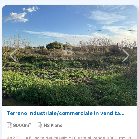
Terreno industriale/commerciale in vendita...
9000m²
NS Piano
48239 - All\'uscita del casello di Giarre si vende 9000 mq. di