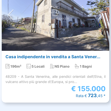
Casa indipendente in vendita a Santa Vener...
196m²
5 Locali
NS Piano
1 Bagni
48209 - A Santa Venerina, alle pendici orientali dell\'Etna, il
vulcano attivo più grande d\'Europa, si pro...
€
155.000
723
Rata €
,45 *