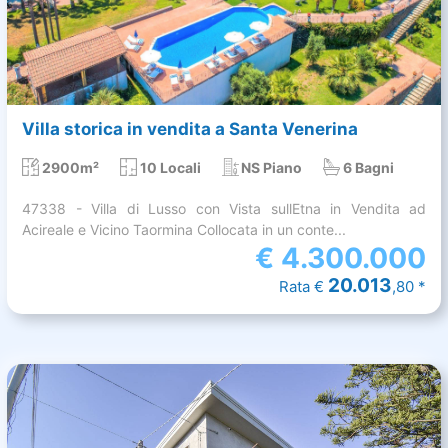
Villa storica in vendita a Santa Venerina
2900m²
10 Locali
NS Piano
6 Bagni
47338 - Villa di Lusso con Vista sullEtna in Vendita ad
Acireale e Vicino Taormina Collocata in un conte...
€
4.300.000
20.013
Rata €
,80 *