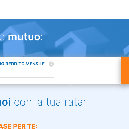
uo
mutuo
:
TUO REDDITO MENSILE
uoi
con la tua rata:
ASE PER TE: