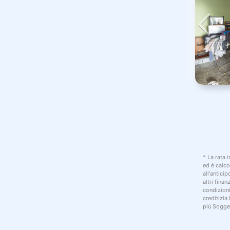
* La rata 
ed è calco
all'antici
altri fina
condizion
creditizia
più Sogget