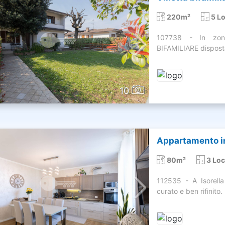
220m²
5 Lo
107738 - In zona
BIFAMILIARE disposta 
10
Appartamento in
80m²
3 Loc
112535 - A Isorella
curato e ben rifinito.