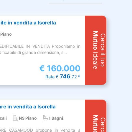
le in vendita a Isorella
Mutuo
 Piano
Cerca il tuo
DIFICABILE IN VENDITA Proponiamo in
ificabile di grande dimensione, s...
ideale
€
160.000
746
Rata €
,72 *
are in vendita a Isorella
Mutuo
cali
NS Piano
1 Bagni
ARE CASAMOOD propone in vendita a