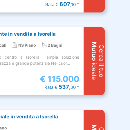
607
Rata €
,10 *
e in vendita a Isorella
Mutuo
cali
NS Piano
2 Bagni
Cerca il tuo
 centro a Isorella  ampia soluzione
razza e grande potenziale Nel cuor...
ideale
€
115.000
537
Rata €
,30 *
le in vendita a Isorella
iano