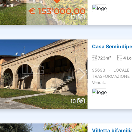
10
Casa Semindipen
723m²
4 Lo
95693 - LOCALE 
TRASFORMAZIONE IN
Vendit...
10
Villetta bifamili