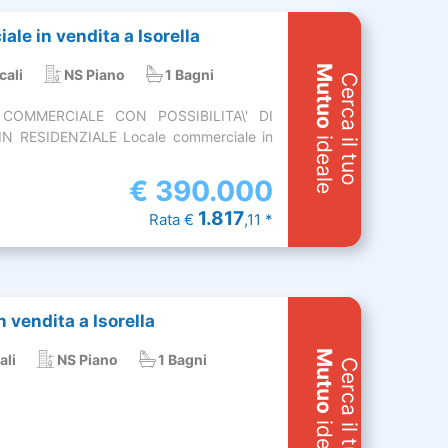
le in vendita a Isorella
Mutuo
cali
NS Piano
1 Bagni
Cerca il tuo
COMMERCIALE CON POSSIBILITA\' DI
 RESIDENZIALE Locale commerciale in
ideale
€
390.000
1.817
Rata €
,11 *
 vendita a Isorella
Mutuo
ali
NS Piano
1 Bagni
Cerca il tuo
ideale