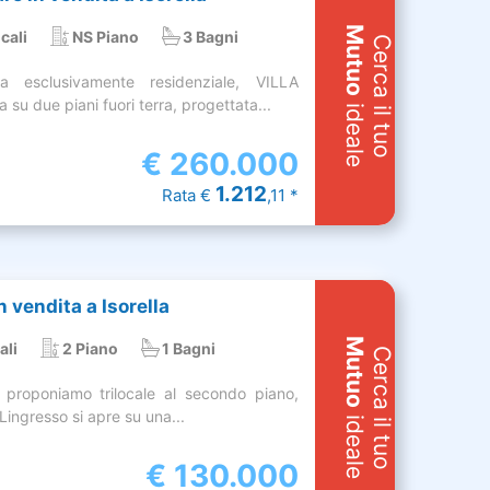
Mutuo
cali
NS Piano
3 Bagni
Cerca il tuo
 esclusivamente residenziale, VILLA
su due piani fuori terra, progettata...
ideale
€
260.000
1.212
Rata €
,11 *
 vendita a Isorella
Mutuo
ali
2 Piano
1 Bagni
Cerca il tuo
 proponiamo trilocale al secondo piano,
 Lingresso si apre su una...
ideale
€
130.000