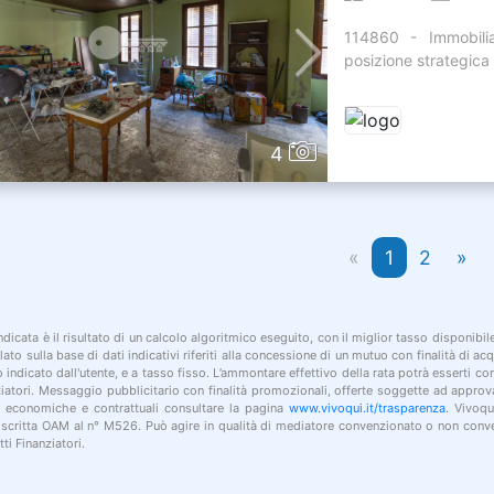
114860 - Immobili
posizione strategica
4
«
1
2
»
indicata è il risultato di un calcolo algoritmico eseguito, con il miglior tasso disponibi
lato sulla base di dati indicativi riferiti alla concessione di un mutuo con finalità di a
po indicato dall'utente, e a tasso fisso. L’ammontare effettivo della rata potrà esserti c
nziatori. Messaggio pubblicitario con finalità promozionali, offerte soggette ad approv
i economiche e contrattuali consultare la pagina
www.vivoqui.it/trasparenza
. Vivoqu
 iscritta OAM al n° M526. Può agire in qualità di mediatore convenzionato o non conve
ti Finanziatori.