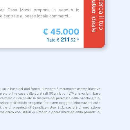
Mutuo
Cerca il tuo
are Casa Mood propone in vendita in
 e centrale al paese locale commerci...
ideale
€
45.000
211
Rata €
,52 *
le, sulla base dei dati forniti. L'importo è meramente esemplificativo
cquisto prima casa dalla durata di 30 anni, con LTV che varia in base
onfermato o ricalcolato in funzione dei parametri delle banche e/o di
azione dell'istituto erogante. Per avere maggiori informazioni sulle
i.it è di proprietà di Semplicemutuo S.r.l., società di mediazione
nzionato con Istituti di Credito e opera intermediando prodotti di