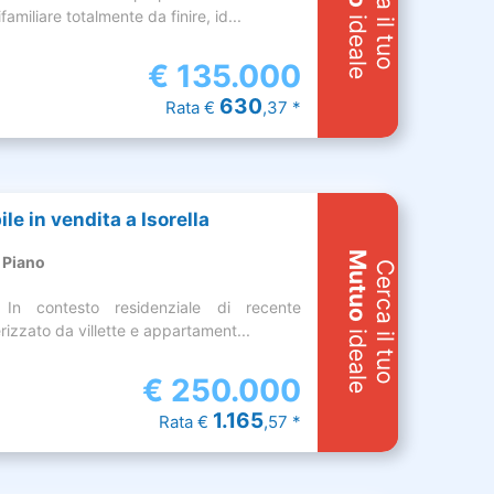
Cerca il tuo
ifamiliare totalmente da finire, id...
ideale
€
135.000
630
Rata €
,37 *
le in vendita a Isorella
Mutuo
 Piano
Cerca il tuo
 In contesto residenziale di recente
rizzato da villette e appartament...
ideale
€
250.000
1.165
Rata €
,57 *