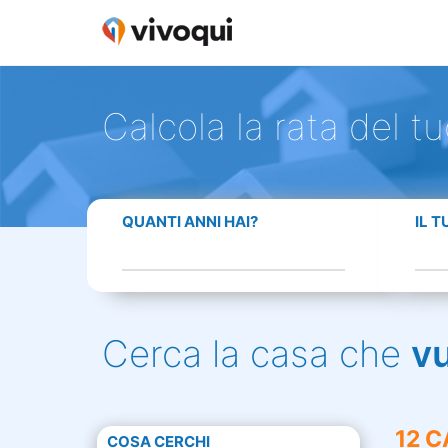
Calcola la rata del t
QUANTI ANNI HAI?
IL 
Cerca la casa che
v
12 C
COSA CERCHI