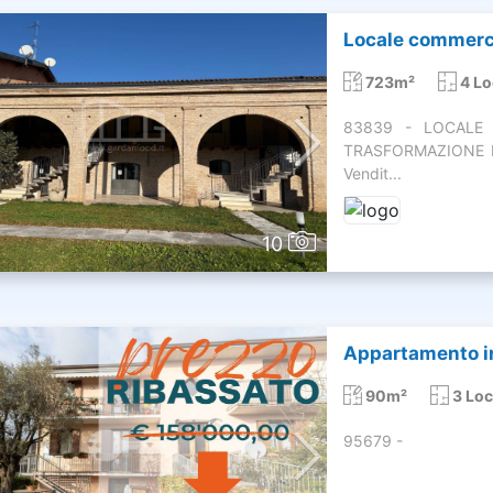
Locale commercia
723m²
4 Lo
83839 - LOCALE 
TRASFORMAZIONE IN
Vendit...
10
Appartamento in
90m²
3 Loc
95679 -