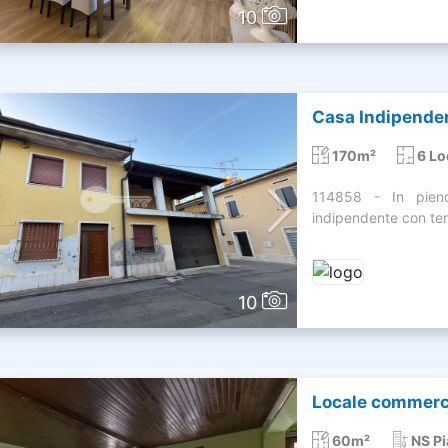
10
Casa Indipendent
170m²
6 Lo
114858 - In pieno
indipendente con ter
10
Locale commercia
60m²
NS P