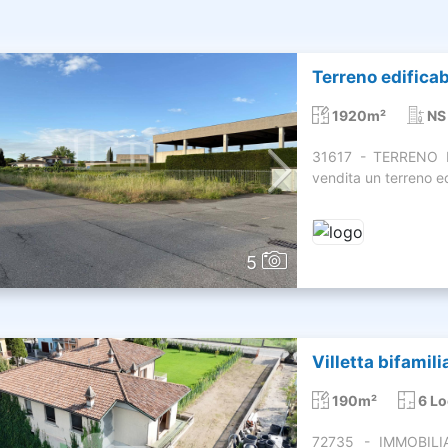
Terreno edificabi
1920m²
NS
31617 - TERRENO E
vendita un terreno ed
5
Villetta bifamili
190m²
6 Lo
72735 - IMMOBILI