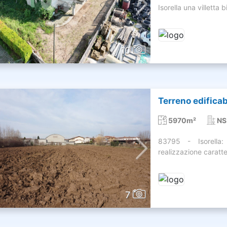
Isorella una villetta b
10
Terreno edificabi
5970m²
NS
83795 - Isorella:
realizzazione caratte
7