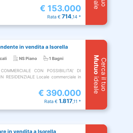
€
153.000
714
Rata €
,14 *
dente in vendita a Isorella
Mutuo
cali
NS Piano
1 Bagni
Cerca il tuo
COMMERCIALE CON POSSIBILITA\' DI
 RESIDENZIALE Locale commerciale in
ideale
€
390.000
1.817
Rata €
,11 *
are in vendita a Isorella