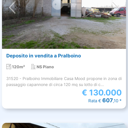
Deposito in vendita a Pralboino
120m²
NS Piano
31520 - Pralboino Immobiliare Casa Mood propone in zona di
passaggio capannone di circa 120 mq su lotto di c...
€
130.000
607
Rata €
,10 *