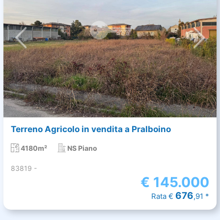
Terreno Agricolo in vendita a Pralboino
4180m²
NS Piano
83819 -
€
145.000
676
Rata €
,91 *