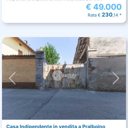
€
49.000
230
Rata €
,14 *
Casa Indipendente in vendita a Pralboino