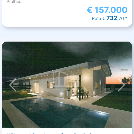
Pralboi...
€
157.000
732
Rata €
,76 *