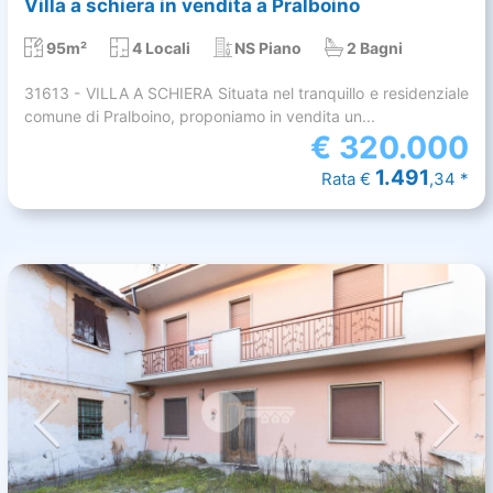
Villa a schiera in vendita a Pralboino
95m²
4 Locali
NS Piano
2 Bagni
31613 - VILLA A SCHIERA Situata nel tranquillo e residenziale
comune di Pralboino, proponiamo in vendita un...
€
320.000
1.491
Rata €
,34 *