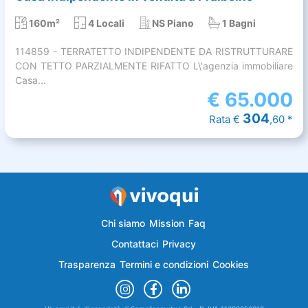
160m²
4 Locali
NS Piano
1 Bagni
114859 - TERRATETTO INDIPENDENTE DA RISTRUTTURARE
CON TETTO PARZIALMENTE RIFATTO L\'agenzia immobiliare
Casa...
€
65.000
304
Rata €
,60 *
Chi siamo
Mission
Faq
Contattaci
Privacy
Trasparenza
Termini e condizioni
Cookies