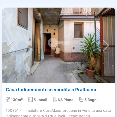
Casa Indipendente in vendita a Pralboino
130m²
5 Locali
NS Piano
5 Bagni
100351 - Immobiliare CasaMood propone in vendita una casa
indipendente disposta su due livelli, ideale per ch...