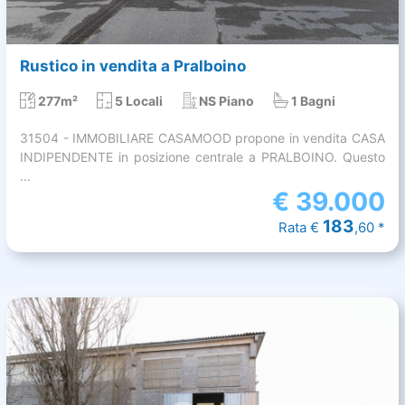
Rustico in vendita a Pralboino
277m²
5 Locali
NS Piano
1 Bagni
31504 - IMMOBILIARE CASAMOOD propone in vendita CASA
INDIPENDENTE in posizione centrale a PRALBOINO. Questo
...
€
39.000
183
Rata €
,60 *