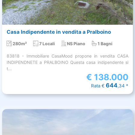
Casa Indipendente in vendita a Pralboino
280m²
7 Locali
NS Piano
1 Bagni
83818 - Immobiliare CasaMood propone in vendita CASA
INDIPENDNETE a PRALBOINO Questa casa indipendente si
t...
€
138.000
644
Rata €
,34 *