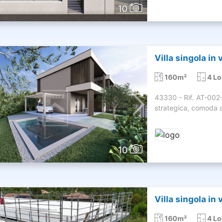
10
Villa singola in
160m²
4 Lo
43330 - Rif. AT-002
strategica, comoda al
10
Villa singola in
160m²
4 Lo