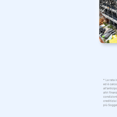
* La rata 
ed è calco
all'antici
altri fina
condizion
creditizia
più Sogget