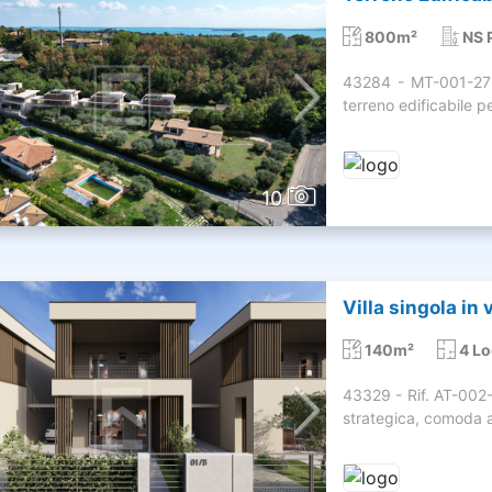
800m²
NS 
43284 - MT-001-271
terreno edificabile pe
10
Villa singola in
140m²
4 Lo
43329 - Rif. AT-002
strategica, comoda al