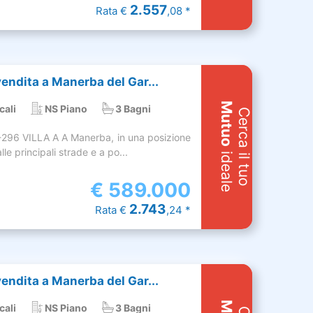
2.557
Rata €
,08 *
 vendita a Manerba del Gar...
Mutuo
cali
NS Piano
3 Bagni
Cerca il tuo
-296 VILLA A A Manerba, in una posizione
le principali strade e a po...
ideale
€
589.000
2.743
Rata €
,24 *
 vendita a Manerba del Gar...
cali
NS Piano
3 Bagni