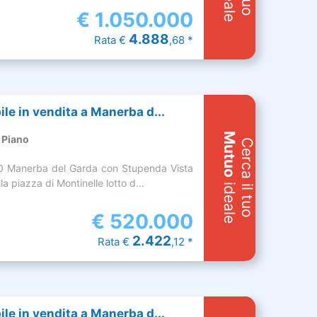
€
1.050.000
4.888
Rata €
,68 *
ile in vendita a Manerba d...
Mutuo
 Piano
Cerca il tuo
 Manerba del Garda con Stupenda Vista
a piazza di Montinelle lotto d...
ideale
€
520.000
2.422
Rata €
,12 *
ile in vendita a Manerba d...