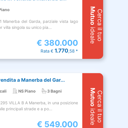
Mutuo
Piano
Cerca il tuo
 Manerba del Garda, parziale vista lago
r villa singola su unico pia...
ideale
€
380.000
1.770
Rata €
,58 *
 vendita a Manerba del Gar...
Mutuo
cali
NS Piano
3 Bagni
Cerca il tuo
-295 VILLA B A Manerba, in una posizione
le principali strade e a po...
ideale
€
549.000