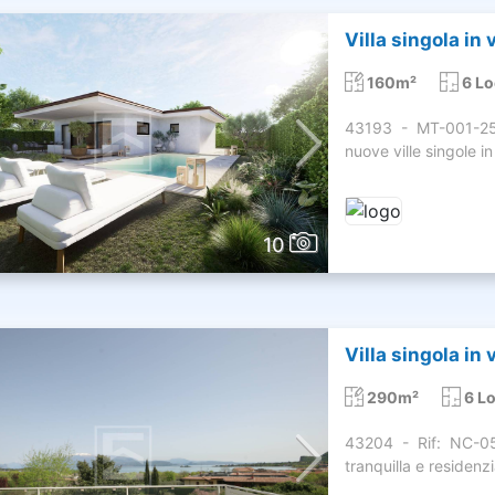
Villa singola in
160m²
6 Lo
43193 - MT-001-2
nuove ville singole in
10
Villa singola in
290m²
6 Lo
43204 - Rif: NC-
tranquilla e residenzi