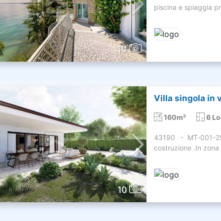
piscina e spiaggia pr
10
Villa singola in
160m²
6 Lo
43190 - MT-001-25
costruzione .In zona 
10