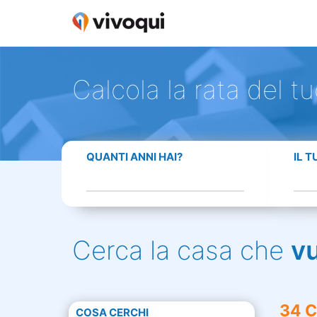
Calcola la rata del t
QUANTI ANNI HAI?
IL 
Cerca la casa che
v
34 C
COSA CERCHI