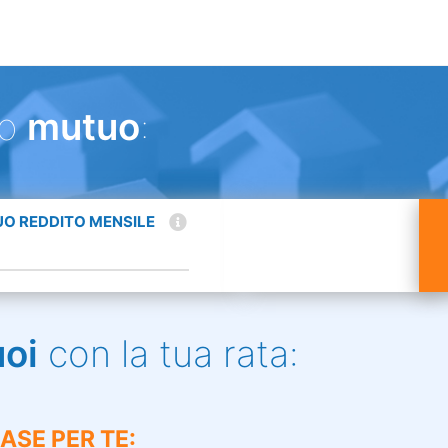
uo
mutuo
:
TUO REDDITO MENSILE
uoi
con la tua rata:
ASE PER TE: