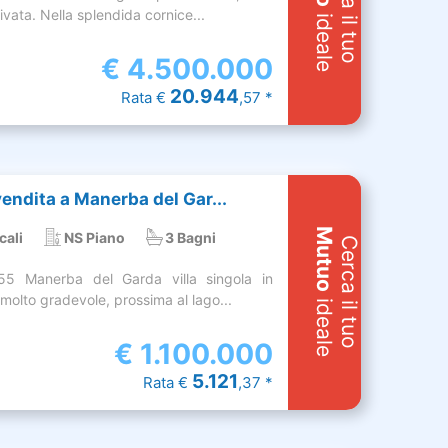
Cerca il tuo
ivata. Nella splendida cornice...
ideale
€
4.500.000
20.944
Rata €
,57 *
 vendita a Manerba del Gar...
Mutuo
cali
NS Piano
3 Bagni
Cerca il tuo
5 Manerba del Garda villa singola in
molto gradevole, prossima al lago...
ideale
€
1.100.000
5.121
Rata €
,37 *