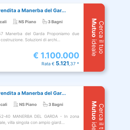
 vendita a Manerba del Gar...
Mutuo
cali
NS Piano
3 Bagni
Cerca il tuo
57 Manerba del Garda Proponiamo due
 costruzione. Soluzioni di archi...
ideale
€
1.100.000
5.121
Rata €
,37 *
 vendita a Manerba del Gar...
Mutuo
cali
NS Piano
3 Bagni
Cerca il tuo
052-40 MANERBA DEL GARDA - In zona
ale, villa singola con ampio giard...
ideale