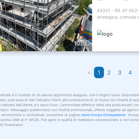
43331 - Rif. AT-002
strategica, comoda al
10
«
1
2
3
4
indicata è il risultato di un calcolo algoritmico eseguito, con il miglior tasso disponibi
lato sulla base di dati indicativi riferiti alla concessione di un mutuo con finalità di a
po indicato dall'utente, e a tasso fisso. L’ammontare effettivo della rata potrà esserti c
nziatori. Messaggio pubblicitario con finalità promozionali, offerte soggette ad approv
i economiche e contrattuali consultare la pagina
www.vivoqui.it/trasparenza
. Vivoqu
 iscritta OAM al n° M526. Può agire in qualità di mediatore convenzionato o non conve
ti Finanziatori.