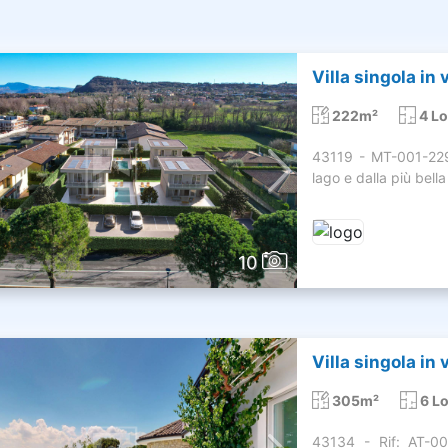
Villa singola in
222m²
4 Lo
43119 - MT-001-229
lago e dalla più bell
10
Villa singola in
305m²
6 Lo
43134 - Rif: AT-0