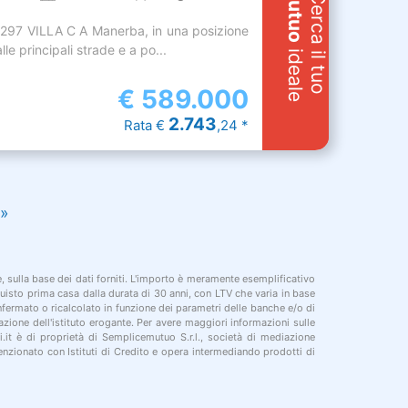
Mutuo
Cerca il tuo
-297 VILLA C A Manerba, in una posizione
le principali strade e a po...
ideale
€
589.000
2.743
Rata €
,24 *
»
le, sulla base dei dati forniti. L'importo è meramente esemplificativo
cquisto prima casa dalla durata di 30 anni, con LTV che varia in base
onfermato o ricalcolato in funzione dei parametri delle banche e/o di
azione dell'istituto erogante. Per avere maggiori informazioni sulle
i.it è di proprietà di Semplicemutuo S.r.l., società di mediazione
nzionato con Istituti di Credito e opera intermediando prodotti di