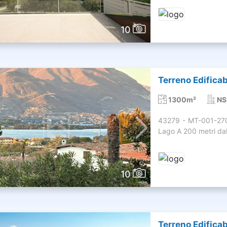
10
Terreno Edificab
1300m²
NS
43279 - MT-001-270
Lago A 200 metri dall
10
Terreno Edificab