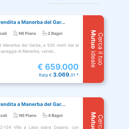
 vendita a Manerba del Gar...
Mutuo
cali
NS Piano
2 Bagni
Cerca il tuo
 Manerba del Garda, a 500 metri dal al
a spiaggia di Manerba, vende...
ideale
€
659.000
3.069
Rata €
,01 *
 vendita a Manerba del Gar...
Mutuo
cali
NS Piano
4 Bagni
02-154 Villa a Lago sopra Dusano, con