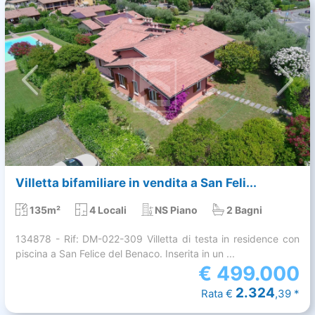
Villetta bifamiliare in vendita a San Feli...
135m²
4 Locali
NS Piano
2 Bagni
134878 - Rif: DM-022-309 Villetta di testa in residence con
piscina a San Felice del Benaco. Inserita in un ...
€
499.000
2.324
Rata €
,39 *