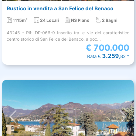
Rustico in vendita a San Felice del Benaco
1115m²
24 Locali
NS Piano
2 Bagni
43245 - Rif: DP-066-9 Inserito tra le vie del caratteristico
centro storico di San Felice del Benaco, a poc...
€
700.000
3.259
Rata €
,82 *