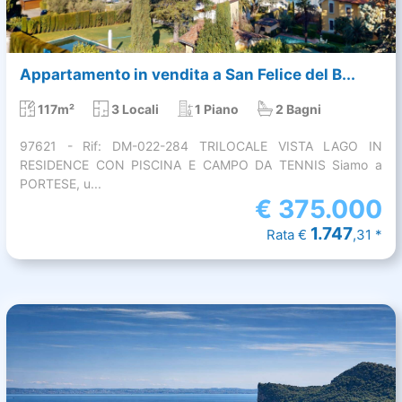
Appartamento in vendita a San Felice del B...
117m²
3 Locali
1 Piano
2 Bagni
97621 - Rif: DM-022-284 TRILOCALE VISTA LAGO IN
RESIDENCE CON PISCINA E CAMPO DA TENNIS Siamo a
PORTESE, u...
€
375.000
1.747
Rata €
,31 *