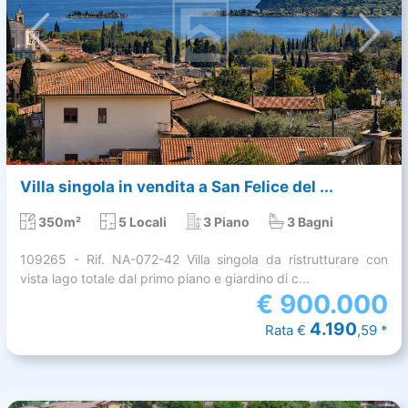
Villa singola in vendita a San Felice del ...
350m²
5 Locali
3 Piano
3 Bagni
109265 - Rif. NA-072-42 Villa singola da ristrutturare con
vista lago totale dal primo piano e giardino di c...
€
900.000
4.190
Rata €
,59 *