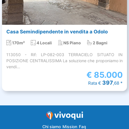
Casa Semindipendente in vendita a Odolo
170m²
4 Locali
NS Piano
2 Bagni
113050 - Rif: LP-082-003 TERRACIELO SITUATO IN
POSIZIONE CENTRALISSIMA La soluzione che proponiamo in
vendi...
€
85.000
397
Rata €
,68 *
Chi siamo
Mission
Faq