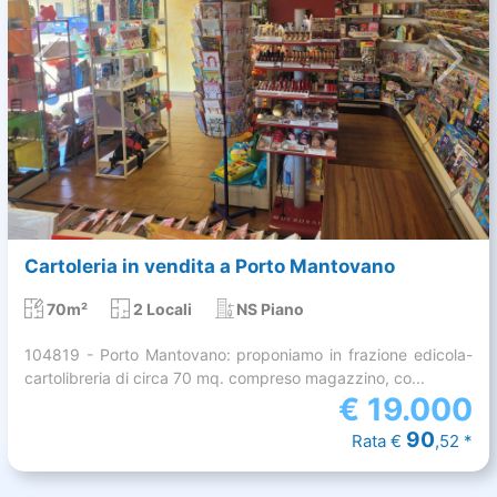
Cartoleria in vendita a Porto Mantovano
70m²
2 Locali
NS Piano
104819 - Porto Mantovano: proponiamo in frazione edicola-
cartolibreria di circa 70 mq. compreso magazzino, co...
€
19.000
90
Rata €
,52 *