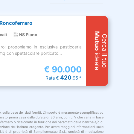
 Roncoferraro
Mutuo
cali
NS Piano
Cerca il tuo
ro: proponiamo in esclusiva pasticceria
 mq con spettacolare porticato...
ideale
€
90.000
420
Rata €
,95 *
le, sulla base dei dati forniti. L'importo è meramente esemplificativo
cquisto prima casa dalla durata di 30 anni, con LTV che varia in base
onfermato o ricalcolato in funzione dei parametri delle banche e/o di
azione dell'istituto erogante. Per avere maggiori informazioni sulle
i.it è di proprietà di Semplicemutuo S.r.l., società di mediazione