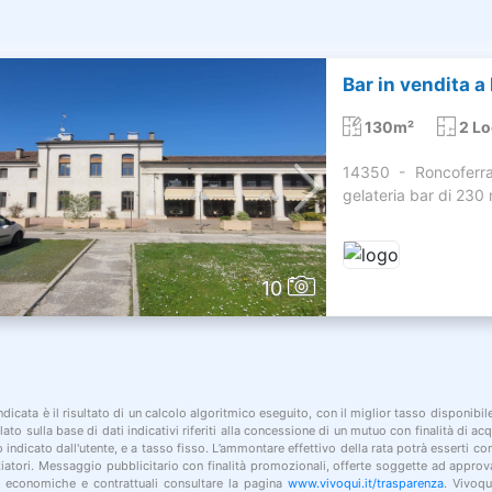
Bar in vendita a
130m²
2 Lo
14350 - Roncoferra
gelateria bar di 230
10
indicata è il risultato di un calcolo algoritmico eseguito, con il miglior tasso disponibi
lato sulla base di dati indicativi riferiti alla concessione di un mutuo con finalità di a
po indicato dall'utente, e a tasso fisso. L’ammontare effettivo della rata potrà esserti c
nziatori. Messaggio pubblicitario con finalità promozionali, offerte soggette ad approv
i economiche e contrattuali consultare la pagina
www.vivoqui.it/trasparenza
. Vivoqu