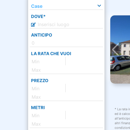
Case
DOVE*
ANTICIPO
LA RATA CHE VUOI
PREZZO
METRI
* La rata 
ed è calco
all'antici
altri fina
condizion