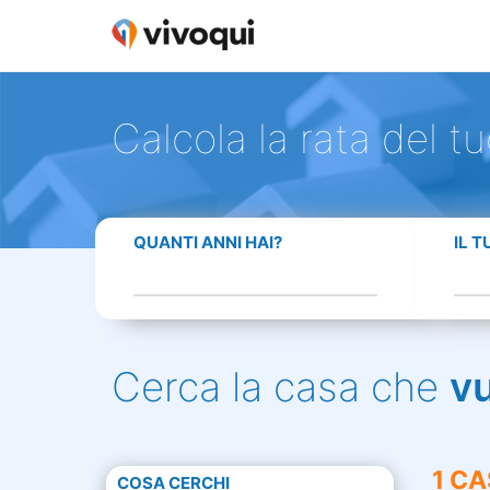
Calcola la rata del t
QUANTI ANNI HAI?
IL 
Cerca la casa che
v
1 CA
COSA CERCHI