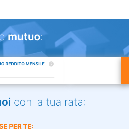
uo
mutuo
:
TUO REDDITO MENSILE
uoi
con la tua rata:
SE PER TE: