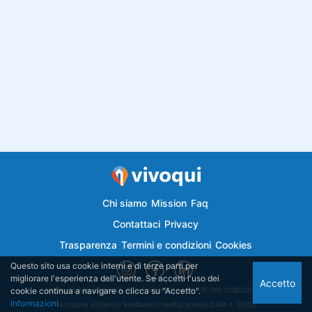
Chi siamo
Mission
Faq
Contattaci
Privacy
Trasparenza
Termini e condizioni
Cookies
Questo sito usa cookie interni e di terze parti per
migliorare l'esperienza dell'utente. Se accetti l'uso dei
Accetto
cookie continua a navigare o clicca su "Accetto".
Vivoqui.it è di proprietà di Semplicemutuo Srl - P. IVA 11382050018
Informazioni
Iscrizione all'Elenco Mediatori Creditizi presso OAM n. M526