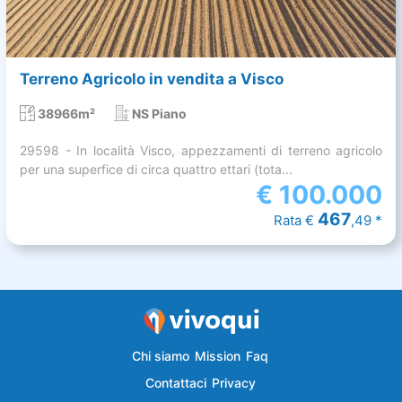
Terreno Agricolo in vendita a Visco
38966m²
NS Piano
29598 - In località Visco, appezzamenti di terreno agricolo
per una superfice di circa quattro ettari (tota...
€
100.000
467
Rata €
,49 *
Chi siamo
Mission
Faq
Contattaci
Privacy