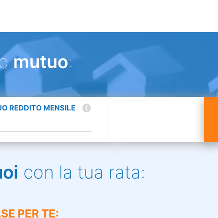
uo
mutuo
:
TUO REDDITO MENSILE
uoi
con la tua rata:
SE PER TE: