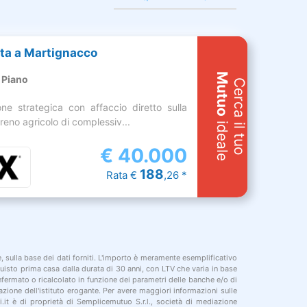
ita a Martignacco
Mutuo
 Piano
Cerca il tuo
ne strategica con affaccio diretto sulla
rreno agricolo di complessiv...
ideale
€
40.000
188
Rata €
,26 *
le, sulla base dei dati forniti. L'importo è meramente esemplificativo
cquisto prima casa dalla durata di 30 anni, con LTV che varia in base
onfermato o ricalcolato in funzione dei parametri delle banche e/o di
azione dell'istituto erogante. Per avere maggiori informazioni sulle
i.it è di proprietà di Semplicemutuo S.r.l., società di mediazione