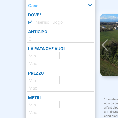
Case
DOVE*
ANTICIPO
LA RATA CHE VUOI
PREZZO
METRI
* La rata 
ed è calco
all'antici
altri fina
condizion