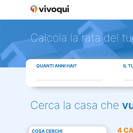
Calcola la rata del t
QUANTI ANNI HAI?
IL 
Cerca la casa che
v
4 CA
COSA CERCHI