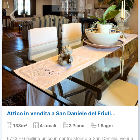
Attico in vendita a San Daniele del Friuli...
138m²
4 Locali
3 Piano
1 Bagni
6723 - Gioiellino unico in centro storico a San Daniele: vieni a