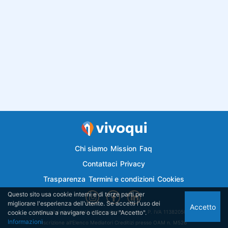
Chi siamo
Mission
Faq
Contattaci
Privacy
Trasparenza
Termini e condizioni
Cookies
Questo sito usa cookie interni e di terze parti per
migliorare l'esperienza dell'utente. Se accetti l'uso dei
Accetto
cookie continua a navigare o clicca su "Accetto".
Vivoqui.it è di proprietà di Semplicemutuo Srl - P. IVA 11382050018
Informazioni
Iscrizione all'Elenco Mediatori Creditizi presso OAM n. M526